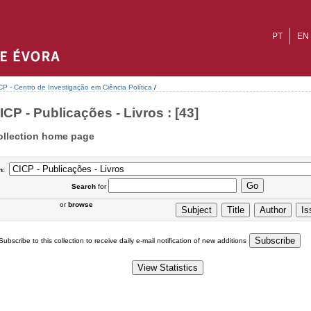
PT
EN
CP - Centro de Investigação em Ciência Política
/
ICP - Publicações - Livros : [43]
ollection home page
n:
Search
for
or
browse
Subscribe to this collection to receive daily e-mail notification of new additions