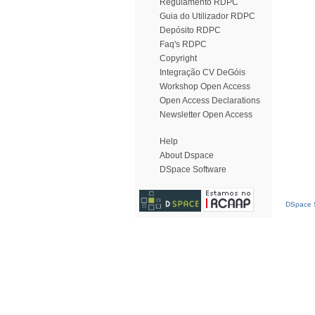
Regulamento RDPC
Guia do Utilizador RDPC
Depósito RDPC
Faq's RDPC
Copyright
Integração CV DeGóis
Workshop Open Access
Open Access Declarations
Newsletter Open Access
Help
About Dspace
DSpace Software
DSpace S