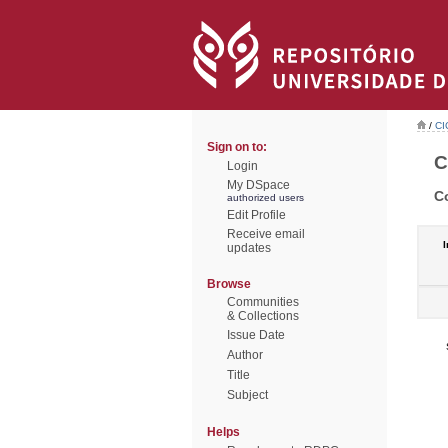
/
CI
Sign on to:
C
Login
My DSpace
C
authorized users
Edit Profile
Receive email
I
updates
Browse
Communities
& Collections
Issue Date
Author
Title
Subject
Helps