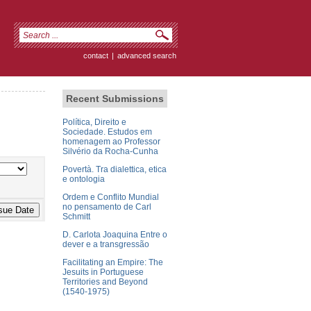
contact
|
advanced search
Recent Submissions
Política, Direito e
Sociedade. Estudos em
homenagem ao Professor
Silvério da Rocha-Cunha
Povertà. Tra dialettica, etica
e ontologia
Ordem e Conflito Mundial
no pensamento de Carl
Schmitt
D. Carlota Joaquina Entre o
dever e a transgressão
Facilitating an Empire: The
Jesuits in Portuguese
Territories and Beyond
(1540-1975)