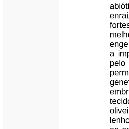
abi
enra
for
melh
enge
a im
pelo
perm
gen
embr
teci
oliv
lenh