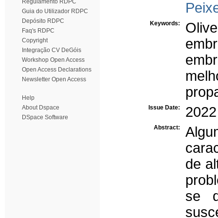
Regulamento RDPC
Peix
Guia do Utilizador RDPC
Depósito RDPC
Keywords:
Olive
Faq's RDPC
embr
Copyright
Integração CV DeGóis
embr
Workshop Open Access
Open Access Declarations
melh
Newsletter Open Access
prop
Help
About Dspace
Issue Date:
2022
DSpace Software
Abstract:
Algum
cara
de a
prob
se d
susc