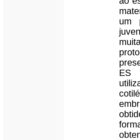
ao e
mater
um p
juve
muit
prot
prese
ES p
uti
coti
embr
obti
form
obte