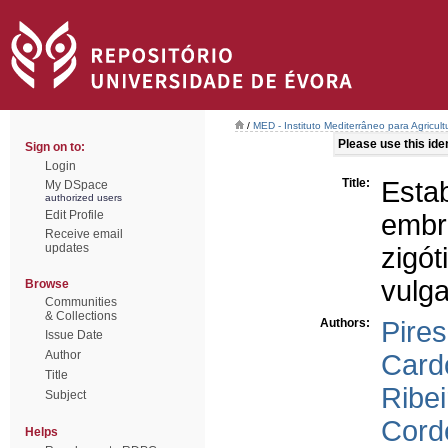
/
MED - Instituto Mediterrâneo para Agricul
Please use this ident
Sign on to:
Login
Title:
Est
My DSpace
authorized users
Edit Profile
embr
Receive email
updates
zigó
vulga
Browse
Communities
& Collections
Authors:
Pires
Issue Date
Author
Card
Title
Ribei
Subject
Corde
Helps