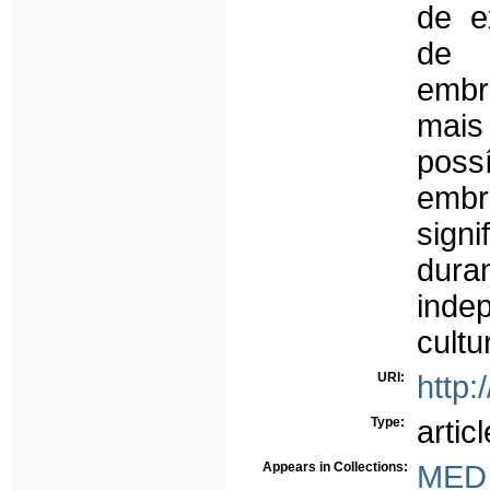
de e
de 
embri
mais
pos
embr
sign
dura
ind
cultu
URI:
http:
Type:
articl
Appears in Collections:
MED