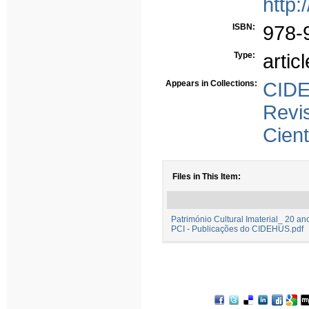
http:
ISBN:
978-
Type:
articl
Appears in Collections:
CID
Revi
Cient
Files in This Item:
Património Cultural Imaterial_ 20 
PCI - Publicações do CIDEHUS.pdf