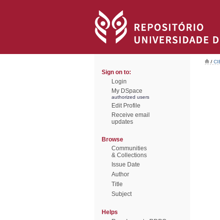
/
CI
Sign on to:
Login
My DSpace
authorized users
Edit Profile
Receive email
updates
Browse
Communities
& Collections
Issue Date
Author
Title
Subject
Helps