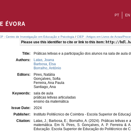
PT
EN
EP - Centro de Investigação em Educação e Psicologia
/
CIEP - Artigos em Livros de Actas/Proc
Please use this identifier to cite or link to this item:
http://hdl.h
Title:
Práticas letivas e a participação dos alunos na sala de aula 
Authors:
Latas, Joana
Barbosa, Elsa
Borralho, António
Editors:
Pires, Natália
Gonçalves, Sofia
Ferreira, Ana Paula
Santiago, Ana
Keywords:
sala de aula
práticas letivas articuladas
ensino da matemática
Issue Date:
2024
Publisher:
Instituto Politécnico de Coimbra - Escola Superior de Educaç
Citation:
Latas, J.; Barbosa, E.; Borralho, A. (2024). Práticas letivas 
matemática. Em N. Pires, S. Gonçalves, A. P. Ferreira & A
Educação. Escola Superior de Educação do Politécnico de C