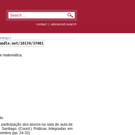
contact
|
advanced search
eedings
/
andle.net/10174/37401
de matemática.
ão
e a participação dos alunos na sala de aula de
. Santiago (Coord.) Práticas Integradas em
oimbra (pp. 24-32)