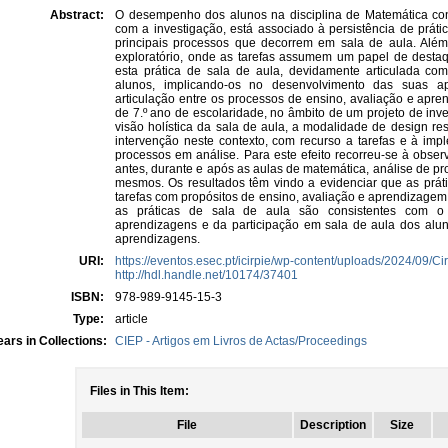
Abstract:
O desempenho dos alunos na disciplina de Matemática con
com a investigação, está associado à persistência de práti
principais processos que decorrem em sala de aula. Além 
exploratório, onde as tarefas assumem um papel de desta
esta prática de sala de aula, devidamente articulada co
alunos, implicando-os no desenvolvimento das suas ap
articulação entre os processos de ensino, avaliação e ap
de 7.º ano de escolaridade, no âmbito de um projeto de in
visão holística da sala de aula, a modalidade de design res
intervenção neste contexto, com recurso a tarefas e à impl
processos em análise. Para este efeito recorreu-se à obser
antes, durante e após as aulas de matemática, análise de pr
mesmos. Os resultados têm vindo a evidenciar que as práti
tarefas com propósitos de ensino, avaliação e aprendizagem,
as práticas de sala de aula são consistentes com o 
aprendizagens e da participação em sala de aula dos alu
aprendizagens.
URI:
https://eventos.esec.pt/icirpie/wp-content/uploads/2024/09/Ci
http://hdl.handle.net/10174/37401
ISBN:
978-989-9145-15-3
Type:
article
ars in Collections:
CIEP - Artigos em Livros de Actas/Proceedings
Files in This Item:
File
Description
Size