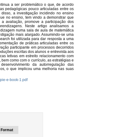
tinua a ser problemático o que, de acordo
cas pedagógicas pouco articuladas entre os
disso, a investigação incidindo no ensino
que no ensino, tem vindo a demonstrar que
m a avaliação, promove a participação dos
rendizagens. Neste artigo analisamos a
rendizagem numa sala de aula de matemática
vestigação mais alargado. Assumindo-se uma
earch foi utilizada para dar resposta a uma
ementação de práticas articuladas entre os
vação participante em processos decorridos
oduções escritas dos alunos e entrevista aos
cas letivas em estreito relacionamento com
 bem como com o currículo, as estratégias e
desenvolvimento da autorregulação das
nos, o que implicou uma melhoria nas suas
rpie-e-book-1.pdf
Format