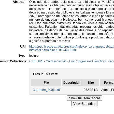
Abstract:
O estudo dos dados estatísticos da biblioteca universitá
necessidade de obter um conhecimento mais objetivo acerca 
acessos ao sítio eletrónico da biblioteca e do repositório 
decisão na gestão da biblioteca. As balizas temporais fora
2022, abrangendo um tempo antes, durante e pós-pandemia 
número de entradas na biblioteca, bem como identificar outr
recursos humanos existentes, tendo em vista a sua otimiz
existentes. Para além das entradas, procurámos obter dados 
biblioteca, os dados de circulação das obras e do reposit
serem confiáveis, permitem encontrar linhas de orientação e 
a necessidade de obter outros produtos que produzam dados
a gestão suportada em factos.
URI:
https://publicacoes.bad.pt/revistas/index.php/congressosbad/
http://hdl.handle.net/10174/35838
Type:
lecture
ars in Collections:
CIDEHUS - Comunicações - Em Congressos Científicos Naci
Files in This Item:
File
Description
Size
Forma
Guerreiro_3006.pdf
232.13 kB
Adobe P