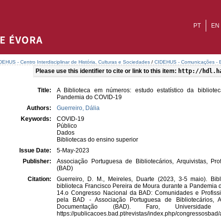
PT
EN
DEHUS - Centro Interdisciplinar de História, Culturas e Sociedades
/
CIDEHUS - Comunicações - E
Please use this identifier to cite or link to this item:
http://hdl.h
Title:
A Biblioteca em números: estudo estatístico da bibliot
Pandemia do COVID-19
Authors:
Guerreiro, Dália
Keywords:
COVID-19
Público
Dados
Bibliotecas do ensino superior
Issue Date:
5-May-2023
Publisher:
Associação Portuguesa de Bibliotecários, Arquivistas, P
(BAD)
Citation:
Guerreiro, D. M., Meireles, Duarte (2023, 3-5 maio). Bib
biblioteca Francisco Pereira de Moura durante a Pandemi
14.o Congresso Nacional da BAD: Comunidades e Profissio
pela BAD - Associação Portuguesa de Bibliotecários, Ar
Documentação (BAD). Faro, Universidad
https://publicacoes.bad.pt/revistas/index.php/congressosbad/