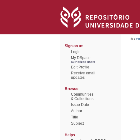
/
CI
Sign on to:
Login
My DSpace
authorized users
Edit Profile
Receive email
updates
Browse
Communities
& Collections
Issue Date
Author
Title
Subject
Helps