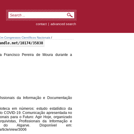
contact
|
advanced search
m Congressos Científicos Nacionais
/
andle.net/10174/35838
eca Francisco Pereira de Moura durante a
rofissionais da Informação e Documentação
lioteca em números: estudo estatístico da
a do COVID-19. Comunicação apresentada no
nais para o Futuro: Agir Hoje, organizado
quivistas, Profissionais da Informação e
e do Algarve. Disponível em:
article/view/3006