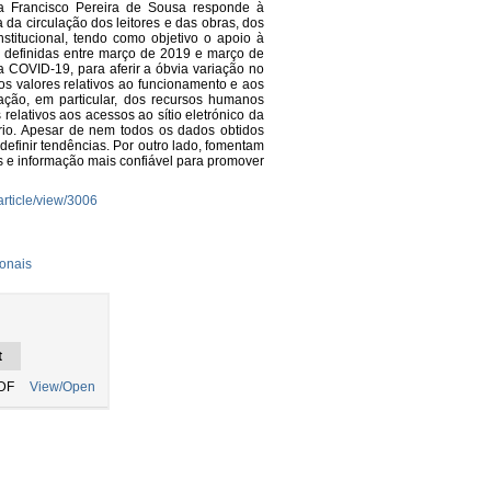
ria Francisco Pereira de Sousa responde à
da circulação dos leitores e das obras, dos
institucional, tendo como objetivo o apoio à
m definidas entre março de 2019 e março de
COVID-19, para aferir a óbvia variação no
os valores relativos ao funcionamento e aos
ação, em particular, dos recursos humanos
relativos aos acessos ao sítio eletrónico da
ório. Apesar de nem todos os dados obtidos
definir tendências. Por outro lado, fomentam
 e informação mais confiável para promover
article/view/3006
onais
t
DF
View/Open