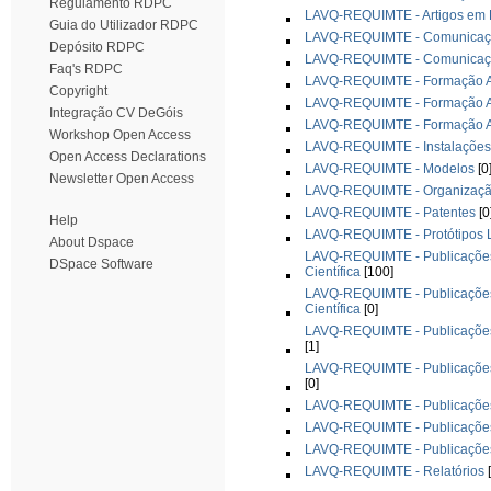
Regulamento RDPC
LAVQ-REQUIMTE - Artigos em L
Guia do Utilizador RDPC
LAVQ-REQUIMTE - Comunicações
Depósito RDPC
LAVQ-REQUIMTE - Comunicaçõe
Faq's RDPC
LAVQ-REQUIMTE - Formação A
Copyright
LAVQ-REQUIMTE - Formação A
Integração CV DeGóis
LAVQ-REQUIMTE - Formação Av
Workshop Open Access
LAVQ-REQUIMTE - Instalações 
Open Access Declarations
LAVQ-REQUIMTE - Modelos
[0
Newsletter Open Access
LAVQ-REQUIMTE - Organização
LAVQ-REQUIMTE - Patentes
[0
Help
LAVQ-REQUIMTE - Protótipos L
About Dspace
LAVQ-REQUIMTE - Publicações -
DSpace Software
Científica
[100]
LAVQ-REQUIMTE - Publicações -
Científica
[0]
LAVQ-REQUIMTE - Publicações -
[1]
LAVQ-REQUIMTE - Publicações -
[0]
LAVQ-REQUIMTE - Publicações 
LAVQ-REQUIMTE - Publicações
LAVQ-REQUIMTE - Publicações 
LAVQ-REQUIMTE - Relatórios
[