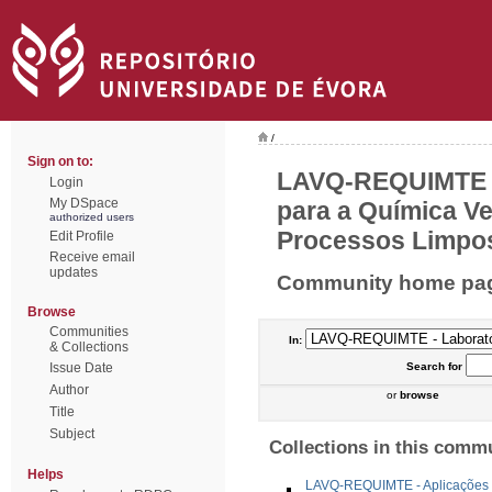
/
Sign on to:
LAVQ-REQUIMTE -
Login
My DSpace
para a Química Ve
authorized users
Processos Limpos
Edit Profile
Receive email
updates
Community home pa
Browse
Communities
In:
& Collections
Issue Date
Search
for
Author
or
browse
Title
Subject
Collections in this comm
Helps
LAVQ-REQUIMTE - Aplicações