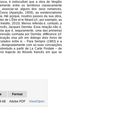
oca, é indiscutível que a obra de Vergílio
temente entre os territórios classicamente
ual associar-se alguns dos seus romances,
ora (Aparição, 1959), ao existencialismo
a. Até porque, noutros passos da sua obra,
r de L’Être et le Néant (cf., por exemplo, as
Inédito, 2010). Menos referida é, contudo, a
rancês, Jacques Derrida. Essa relação não é,
quela que é, seguramente, uma das primeiras
pressão cunhada por Derrida: différance (cf.
nicação visa pôr em diálogo dois livros de
nculados entre si – Para Sempre (1983) e a
ana, designadamente com as suas concepções
sobretudo a partir de La Carte Postale – de
rio trajecto do filósofo francês em que se
e
Format
4 kB
Adobe PDF
View/Open