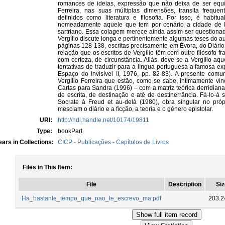
romances de ideias, expressão que não deixa de ser equív
Ferreira, nas suas múltiplas dimensões, transita frequen
definidos como literatura e filosofia. Por isso, é habit
nomeadamente aquele que tem por cenário a cidade de Év
sartriano. Essa colagem merece ainda assim ser questionad
Vergílio discute longa e pertinentemente algumas teses do auto
páginas 128-138, escritas precisamente em Évora, do Diário 
relação que os escritos de Vergílio têm com outro filósofo f
com certeza, de circunstância. Aliás, deve-se a Vergílio a
tentativas de traduzir para a língua portuguesa a famosa ex
Espaço do Invisível II, 1976, pp. 82-83). A presente comu
Vergílio Ferreira que estão, como se sabe, intimamente vi
Cartas para Sandra (1996) – com a matriz teórica derridi
de escrita, de destinação e até de destinerrância. Fá-lo-á 
Socrate à Freud et au-delà (1980), obra singular no próp
mesclam o diário e a ficção, a teoria e o género epistolar.
URI:
http://hdl.handle.net/10174/19811
Type:
bookPart
ars in Collections:
CICP - Publicações - Capítulos de Livros
Files in This Item:
File
Description
Siz
Ha_bastante_tempo_que_nao_te_escrevo_ma.pdf
203.2