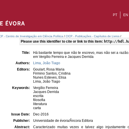
PT
EN
CP - Centro de Investigação em Ciência Política
/
CICP - Publicações - Capítulos de Livros
/
Please use this identifier to cite or link to this item:
http://hdl.h
Title:
Há bastante tempo que não te escrevo, mas não sei a razão.
em Vergílio Ferreira e Jacques Derrida
Authors:
Lima, João Tiago
Editors:
Goulart, Rosa Maria
Firmino Santos, Cristina
Nunes Esteves, Elisa
Lima, João Tiago
Keywords:
Vergílio Ferreira
Jacques Derrida
escrita
filosofia
literatura
carta
Issue Date:
Dec-2016
Publisher:
Universidade de évora/Âncora Editora
Abstract:
Caracterizado muitas vezes e talvez algo injustamente