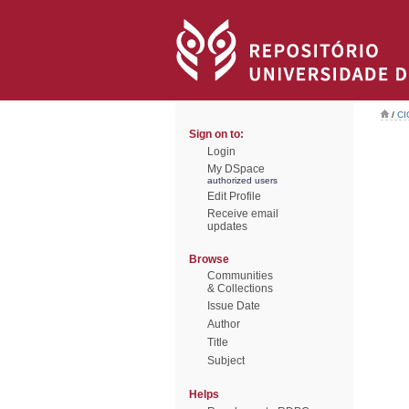
/
CI
Sign on to:
Login
My DSpace
authorized users
Edit Profile
Receive email
updates
Browse
Communities
& Collections
Issue Date
Author
Title
Subject
Helps