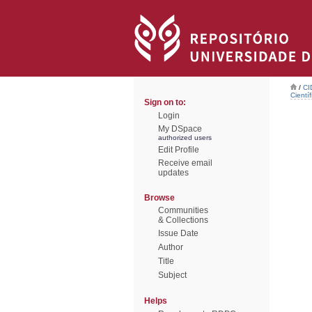
/
CI
Científ
Sign on to:
Login
My DSpace
authorized users
Edit Profile
Receive email
updates
Browse
Communities
& Collections
Issue Date
Author
Title
Subject
Helps