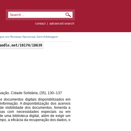
contact
|
advanced search
igos em Revistas Nacionais Sem Arbitragem
andle.net/10174/18639
ervação. Cidade Solidária, (35), 130–137
de documentos digitais disponibilizados em
nformação. A disponibilização dos acervos
 de visibilidade dos documentos, fomenta a
soas com necessidades especiais ou em
de uma biblioteca digital, além de exigir um
po, a eficácia da recuperação dos dados, o