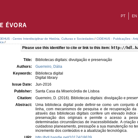
PT
EN
DEHUS - Centro Interdisciplinar de História, Culturas e Sociedades
/
CIDEHUS - Publicações - Art
ica
/
Please use this identifier to cite or link to this item:
http://hdl.h
Title:
Bibliotecas digitais: divulgação e preservação
Authors:
Guerreiro, Dália
Keywords:
Biblioteca digital
Digital library
Issue Date:
Jun-2016
Publisher:
Santa Casa da Misericórdia de Lisboa
Citation:
Guerreiro, D. (2016). Bibliotecas digitais: divulgação e pres
Abstract:
Uma biblioteca digital pode definir-se como um conjunto 
linha, com mecanismos de pesquisa e de recuperação da i
através das bibliotecas digitais confere um elevado índice
preservação dos originais e permite o acesso a pes
determinadas circunstâncias de inacessibilidade. A criação 
cuidadoso planeamento, pressupõe a sua manutenção no tem
incremento dos conteúdos e a atualização tecnológica.
URI:
http://hdl.handle.net/10174/18639