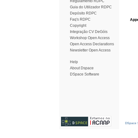
Regulamento RDPC
Guia do Utilizador RDPC
Depósito RDPC
Faq's RDPC
Appe
Copyright
Integração CV DeGóis
Workshop Open Access
Open Access Declarations
Newsletter Open Access
Help
About Dspace
DSpace Software
DSpace S