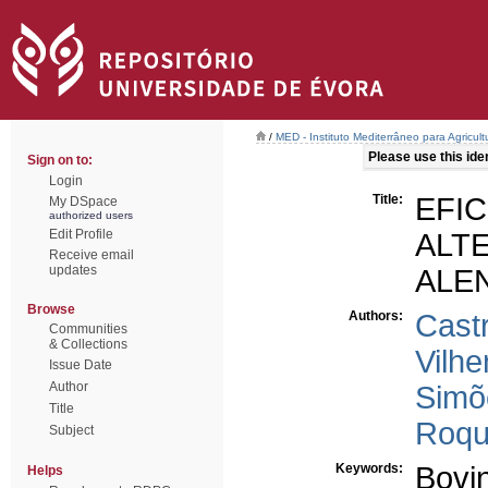
/
MED - Instituto Mediterrâneo para Agricul
Please use this ident
Sign on to:
Login
Title:
EF
My DSpace
authorized users
Edit Profile
ALT
Receive email
updates
ALE
Browse
Authors:
Cast
Communities
& Collections
Vilhe
Issue Date
Author
Simõ
Title
Roqu
Subject
Keywords:
Bovi
Helps