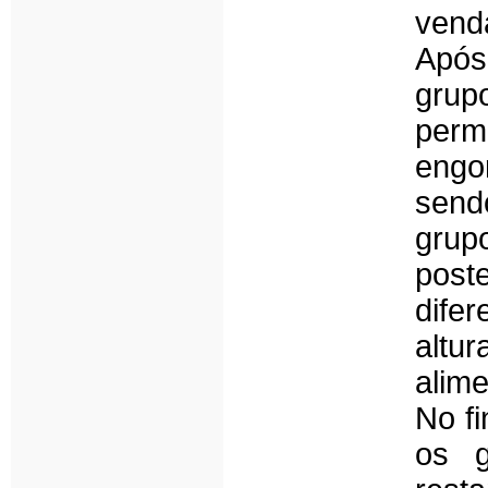
vend
Após
grup
perm
engor
sendo
grup
post
difer
altu
alim
No fi
os g