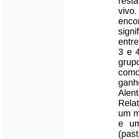
rest
vivo
enc
sign
entre
3 e 
grup
como
ganh
Alen
Rela
um m
e u
(pas