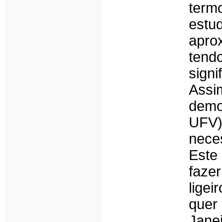
term
estu
aprox
ten
signi
Assi
demo
UFV)
nece
Este
faze
ligei
quer 
Jane