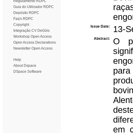
Regulamento RDPC
raça
Guia do Utilizador RDPC
Depósito RDPC
engo
Faq's RDPC
Copyright
Issue Date:
13-S
Integração CV DeGóis
Workshop Open Access
Abstract:
O pr
Open Access Declarations
Newsletter Open Access
sign
engo
Help
About Dspace
para
DSpace Software
prod
bovi
Alen
dest
dife
em c