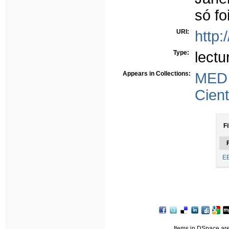
só fo
URI:
http:
Type:
lectu
Appears in Collections:
MED
Cient
Fi
F
EE
Items in DSpace are 