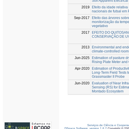
Soil Apparent Electrica
2019
Efeito da idade relativa
nacionais de futsal em 
Sep-2017
Efeito das árvores sobr
monitorização da tempe
vegetativo
2017
EFEITO DO QUITOSAN
CONSERVAÇÃO DE UV
2013
Environmental and endo
climate-controlled room:
Jun-2025
Estimation of pasture d
Rising Plate Meter and
Apr-2020
Estimation of Productiv
Long-Term Field Tests to
Grassmaster II Probe
Jun-2020
Evaluation of Near Inf
Sensing (RS) for Estima
Montado Ecosystem
Serviços de Ciência e Coopera
DSpace Software, version 1.6.2
Copyright © 20