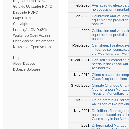
Regulamento RDPC
Feb-2020
Avaliação do efeito da
Guia do Utilizador RDPC
no ecossistema monta
Depósito RDPC
Feb-2020
Calibration and validat
Faq's RDPC
equipment to predict cru
Copyright
pasture
Integração CV DeGóis
2020
Calibration and validat
equipment to predict cru
Workshop Open Access
pastures
Open Access Declarations
4-Sep-2023
Can sheep livestock sy
Newsletter Open Access
influence soil compacti
the Mediterranean Mon
Help
10-Mar-2021
Can soil pH correction
About Dspace
needs in the critical a
ecosystem?
DSpace Software
Nov-2012
Clima e estado do temp
Classificação do clima
3-Feb-2020
Climate Changes Chall
Mediterranean Montado 
Precision Agriculture T
Jun-2025
Crude protein as indicat
Validation of two proxi
Nov-2021
Definition of homogen
pastures based on soil a
Case study in the Mon
2021
Differentiated Managem