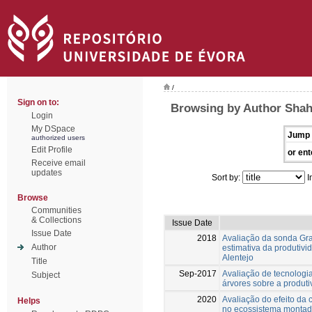
/
Sign on to:
Browsing by Author Shahi
Login
My DSpace
Jump 
authorized users
Edit Profile
or ent
Receive email
updates
Sort by:
I
Browse
Communities
& Collections
Issue Date
Issue Date
2018
Avaliação da sonda Gra
Author
estimativa da produtiv
Alentejo
Title
Sep-2017
Avaliação de tecnologia
Subject
árvores sobre a produt
2020
Avaliação do efeito da
Helps
no ecossistema monta