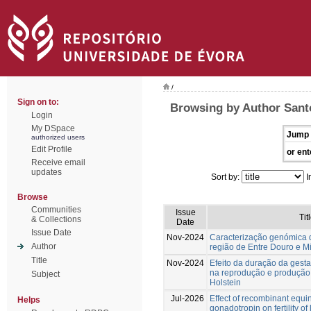
/
Sign on to:
Browsing by Author Santo
Login
My DSpace
Jump 
authorized users
Edit Profile
or ent
Receive email
updates
Sort by:
I
Browse
Communities
Issue
Tit
& Collections
Date
Issue Date
Nov-2024
Caracterização genómica d
Author
região de Entre Douro e M
Title
Nov-2024
Efeito da duração da gest
na reprodução e produção 
Subject
Holstein
Jul-2026
Effect of recombinant equi
Helps
gonadotropin on fertility of