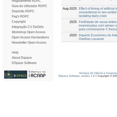
Regulamento RDPC
Guia do Utilizador RDPC
Aug-2025
Effect of timing of artificia
Depósito RDPC
conventional or sex-sorted 
lactating dairy cows
Faq's RDPC
Copyright
2025
Fertilidade de vacas leitei
inseminadas com sémen se
Integração CV DeGóis
para cromossoma-Y, fresc
Workshop Open Access
2025
Impacto Económico do Inte
Open Access Declarations
Ovelhas Lacaune.
Newsletter Open Access
Help
About Dspace
DSpace Software
Serviços de Ciência e Coopera
DSpace Software, version 1.6.2
Copyright © 20