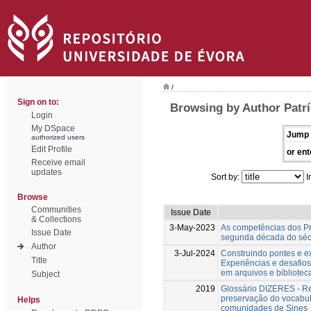
/
Sign on to:
Browsing by Author Patrí
Login
My DSpace
Jump 
authorized users
Edit Profile
or ent
Receive email
updates
Sort by:
I
Browse
Communities
Issue Date
& Collections
3-May-2023
As competências dos Pr
Issue Date
segunda década do séc
Author
3-Jul-2024
Construindo pontes e e
Title
Experiências e desafios
em arquivos e bibliot
Subject
2019
Glossário DIZERES - R
preservação do vocabul
Helps
comunidades de Sines