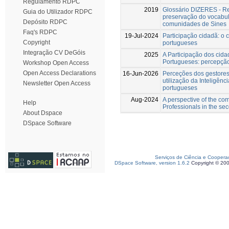
Regulamento RDPC
2019
Glossário DIZERES - R
Guia do Utilizador RDPC
preservação do vocabul
Depósito RDPC
comunidades de Sines
Faq's RDPC
19-Jul-2024
Participação cidadã: o 
Copyright
portugueses
Integração CV DeGóis
2025
A Participação dos cid
Portugueses: percepção
Workshop Open Access
Open Access Declarations
16-Jun-2026
Perceções dos gestores
utilização da Inteligênci
Newsletter Open Access
portugueses
Aug-2024
A perspective of the co
Help
Professionals in the se
About Dspace
DSpace Software
Serviços de Ciência e Coopera
DSpace Software, version 1.6.2
Copyright © 20