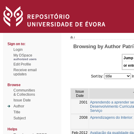
/
Sign on to:
Browsing by Author Patrí
Login
My DSpace
Jump 
authorized users
Edit Profile
or ent
Receive email
updates
Sort by:
I
Browse
Communities
Issue
& Collections
Date
Issue Date
2001
Aprendendo a aprender se
Author
Desenvolvimento Curricula
Serviço
Title
2008
Aprendizagens do Interior
Subject
Helps
Feb-2012
Avaliação da qualidade das