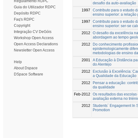
Regulamento RDPC
desafio da auto-avaliação
Guia do Utilizador RDPC
1997
Contributo para o estudo 
Depósito RDPC
ensino superior: a relação
Faq's RDPC
1997
Contributo para o estudo 
Copyright
ensino superior: ser-se cal
Integração CV DeGóis
2012
O desafio da excelência na
abordagem ao tempo geol
Workshop Open Access
Open Access Declarations
2012
Do conhecimento profissio
epistemologicamente difer
Newsletter Open Access
metodologias de ensino da
2001
A Educação à Distância pa
Help
do Alentejo
About Dspace
2012
Exclusão à Excelência: Ca
DSpace Software
a Qualidade da Educação
2012
Pensar a educação: contrib
da qualidade
Feb-2012
Os resultados das escolas 
avaliação externa no trién
2012
Students´ Engagement In Sc
Promotion