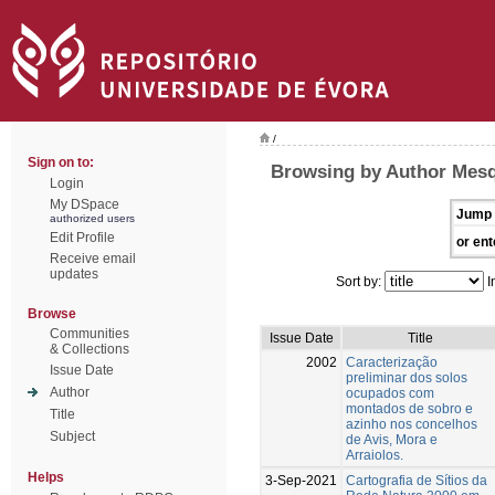
/
Sign on to:
Browsing by Author Mesq
Login
My DSpace
Jump 
authorized users
Edit Profile
or ent
Receive email
updates
Sort by:
I
Browse
Communities
Issue Date
Title
& Collections
2002
Caracterização
Issue Date
preliminar dos solos
Author
ocupados com
montados de sobro e
Title
azinho nos concelhos
Subject
de Avis, Mora e
Arraiolos.
Helps
3-Sep-2021
Cartografia de Sítios da