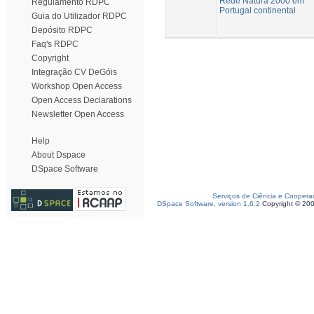
Rede Natura 2000 em
Regulamento RDPC
Portugal continental
Guia do Utilizador RDPC
Depósito RDPC
Faq's RDPC
Copyright
Integração CV DeGóis
Workshop Open Access
Open Access Declarations
Newsletter Open Access
Help
About Dspace
DSpace Software
Serviços de Ciência e Coopera
DSpace Software, version 1.6.2
Copyright © 20