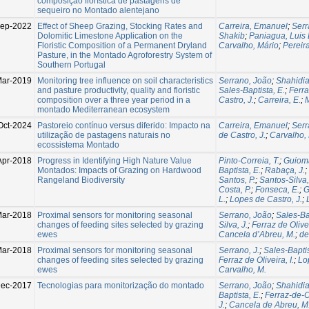
composição florística de pastagens de
sequeiro no Montado alentejano
Sep-2022
Effect of Sheep Grazing, Stocking Rates and
Carreira, Emanuel
;
Serr
Dolomitic Limestone Application on the
Shakib
;
Paniagua, Luis 
Floristic Composition of a Permanent Dryland
Carvalho, Mário
;
Pereira
Pasture, in the Montado Agroforestry System of
Southern Portugal
ar-2019
Monitoring tree influence on soil characteristics
Serrano, João
;
Shahidia
and pasture productivity, quality and floristic
Sales-Baptista, E.
;
Ferra
composition over a three year period in a
Castro, J.
;
Carreira, E.
;
montado Mediterranean ecosystem
Oct-2024
Pastoreio contínuo versus diferido: Impacto na
Carreira, Emanuel
;
Serr
utilização de pastagens naturais no
de Castro, J.
;
Carvalho,
ecossistema Montado
Apr-2018
Progress in Identifying High Nature Value
Pinto-Correia, T.
;
Guioma
Montados: Impacts of Grazing on Hardwood
Baptista, E.
;
Rabaça, J.
;
Rangeland Biodiversity
Santos, P.
;
Santos-Silva,
Costa, P.
;
Fonseca, E.
;
G
L.
;
Lopes de Castro, J.
;
Mar-2018
Proximal sensors for monitoring seasonal
Serrano, João
;
Sales-Bap
changes of feeding sites selected by grazing
Silva, J.
;
Ferraz de Olivei
ewes
Cancela d’Abreu, M.
;
de
ar-2018
Proximal sensors for monitoring seasonal
Serrano, J.
;
Sales-Baptis
changes of feeding sites selected by grazing
Ferraz de Oliveira, I.
;
Lo
ewes
Carvalho, M.
ec-2017
Tecnologias para monitorização do montado
Serrano, João
;
Shahidia
Baptista, E.
;
Ferraz-de-Ol
J.
;
Cancela de Abreu, M