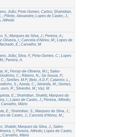
ano, João
;
Pinto Gomes, Carlos
;
Shahidian,
L.
;
Pilirito, Alexandre
;
Lopes de Castro, J.
;
, Alfredo
n, S.
;
Marques da Silva, J.
;
Pereira, A.
;
z-Oliveira, I.
;
Cancela d'Abreu, M.
;
Lopes de
Machado, E.
;
Carvalho, M.
ano, João
;
Silva, F.
;
Pinto Gomes, C.
;
Lopes
 M.
;
Pereira, A.
r, N.
;
Ferraz-de-Oliveira, M.I.
;
Sales-
Godinho, C.
;
Ribeiro, N.
;
Sá-Sousa, P.
;
 C.
;
Simões, M.P.
;
Belo, A.D.F.
;
Catarino, L.
;
odinho, S.
;
Azeda, C.
;
Almeida, M.
;
Gomes,
Louro, R.
;
Silvestre, M.
;
Vaz, M.
tista, E.
;
Shahidian, Shakib
;
Marques da
ra, I.
;
Lopes de Castro, J.
;
Pereira, Alfredo
;
 Carvalho, Mário
ta, E.
;
Shahidian, S.
;
Marques da Silva, J.
;
pes de Castro, J.
;
Cancela d'Abreu, M.
;
n, Shakib
;
Marques da Silva, J.
;
Sales-
iveira, I.
;
Pereira, Alfredo
;
Lopes de Castro,
.
;
Carvalho, Mário