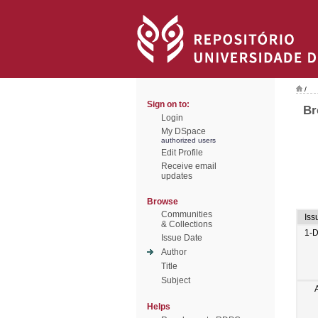
/
Sign on to:
Br
Login
My DSpace
authorized users
Edit Profile
Receive email
updates
Browse
Communities
Iss
& Collections
1-
Issue Date
Author
Title
Subject
Helps