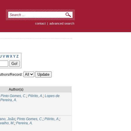
contact
|
advanced search
U
V
W
X
Y
Z
thors/Record:
Author(s)
;
Pinto Gomes, C.
;
Pilirito, A.
;
Lopes de
;
Pereira, A.
ano, João
;
Pinto Gomes, C.
;
Pilirito, A.
;
valho, M.
;
Pereira, A.