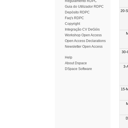
Regulamento RDPC
Guia do Utilizador RDPC
20-
Depósito RDPC
Faq's RDPC
Copyright
Integração CV DeGóis
M
Workshop Open Access
Open Access Declarations
Newsletter Open Access
30-
Help
About Dspace
3-
DSpace Software
15-
M
D