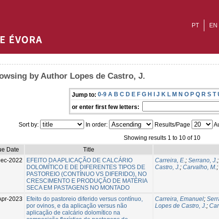
PT
EN
owsing by Author Lopes de Castro, J.
0-9
A
B
C
D
E
F
G
H
I
J
K
L
M
N
O
P
Q
R
S
T
Jump to:
or enter first few letters:
Sort by:
In order:
Results/Page
Au
Showing results 1 to 10 of 10
ue Date
Title
Dec-2022
EFEITO DA APLICAÇÃO DE CALCÁRIO
Carreira, E.
;
Serrano, J.
DOLOMÍTICO E DE DIFERENTES TIPOS DE
Castro, J.
;
Carvalho, M.
PASTOREIO (CONTÍNUO VS DIFERIDO), NO
CRESCIMENTO E PRODUÇÃO DE MATÉRIA
SECA EM PASTAGENS NO MONTADO
Apr-2023
Efeito do pastoreio diferido versus contínuo,
Carreira, Emanuel
;
Serr
por ovinos, e da aplicação versus não
Lopes de Castro, J.
;
Car
aplicação de calcário dolomítico na