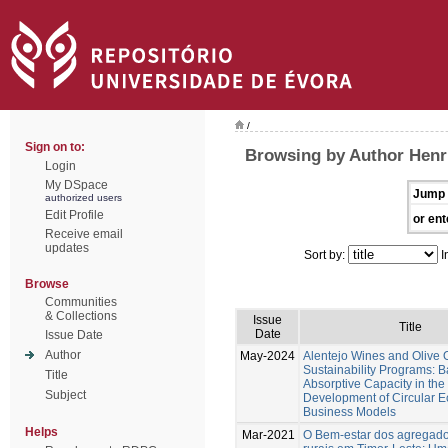
/
Sign on to:
Browsing by Author Henr
Login
My DSpace
Jump 
authorized users
Edit Profile
or ent
Receive email
updates
Sort by:
I
Browse
Communities
& Collections
Issue
Title
Date
Issue Date
Author
May-2024
Alentejo Wines and Olive O
Sustainability Programs: 
Title
Absorptive Capacity in the
Subject
Development of Circular 
Business Models
Helps
Mar-2021
O Bem-estar dos agregado