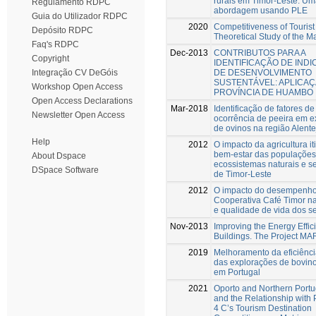
rurais em Timor-Leste: U
Regulamento RDPC
abordagem usando PLE
Guia do Utilizador RDPC
2020
Competitiveness of Tourist
Depósito RDPC
Theoretical Study of the 
Faq's RDPC
Dec-2013
CONTRIBUTOS PARA A
Copyright
IDENTIFICAÇÃO DE IN
DE DESENVOLVIMENTO
Integração CV DeGóis
SUSTENTÁVEL: APLICAÇA
Workshop Open Access
PROVÍNCIA DE HUAMBO
Open Access Declarations
Mar-2018
Identificação de fatores de
Newsletter Open Access
ocorrência de peeira em e
de ovinos na região Alente
Help
2012
O impacto da agricultura it
bem-estar das populações 
About Dspace
ecossistemas naturais e s
DSpace Software
de Timor-Leste
2012
O impacto do desempenh
Cooperativa Café Timor na
e qualidade de vida dos 
Nov-2013
Improving the Energy Effic
Buildings. The Project MA
2019
Melhoramento da eficiênci
das explorações de bovin
em Portugal
2021
Oporto and Northern Portu
and the Relationship with 
4 C’s Tourism Destination