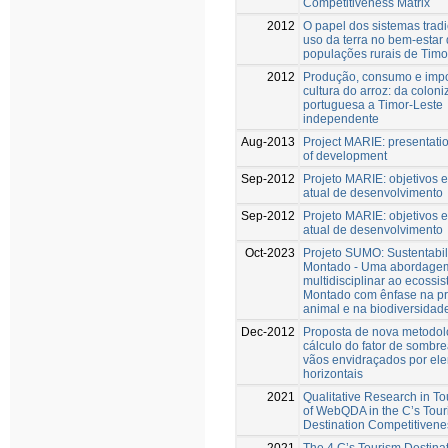
Competitiveness Matrix
2012
O papel dos sistemas tradi
uso da terra no bem-estar
populações rurais de Timo
2012
Produção, consumo e impo
cultura do arroz: da colon
portuguesa a Timor-Leste
independente
Aug-2013
Project MARIE: presentati
of development
Sep-2012
Projeto MARIE: objetivos 
atual de desenvolvimento
Sep-2012
Projeto MARIE: objetivos 
atual de desenvolvimento
Oct-2023
Projeto SUMO: Sustentabi
Montado - Uma abordage
multidisciplinar ao ecossi
Montado com ênfase na p
animal e na biodiversidad
Dec-2012
Proposta de nova metodol
cálculo do fator de sombr
vãos envidraçados por el
horizontais
2021
Qualitative Research in To
of WebQDA in the C’s Touri
Destination Competitivene
2021
The 4 C’s Tourism Destina