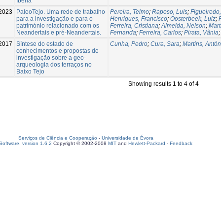
Iberia
2023
PaleoTejo. Uma rede de trabalho
Pereira, Telmo
;
Raposo, Luís
;
Figueiredo,
para a investigação e para o
Henriques, Francisco
;
Oosterbeek, Luiz
;
património relacionado com os
Ferreira, Cristiana
;
Almeida, Nelson
;
Mart
Neandertais e pré-Neandertais.
Fernanda
;
Ferreira, Carlos
;
Pirata, Vânia
2017
Síntese do estado de
Cunha, Pedro
;
Cura, Sara
;
Martins, Antón
conhecimentos e propostas de
investigação sobre a geo-
arqueologia dos terraços no
Baixo Tejo
Showing results 1 to 4 of 4
Serviços de Ciência e Cooperação
-
Universidade de Évora
oftware, version 1.6.2
Copyright © 2002-2008
MIT
and
Hewlett-Packard
-
Feedback