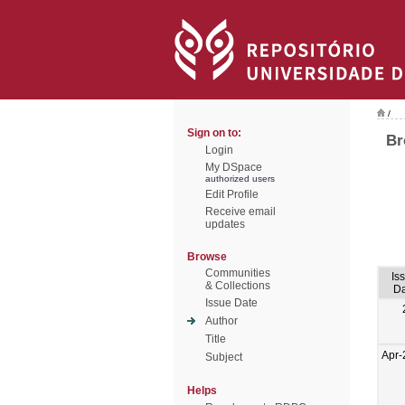
/
Sign on to:
Br
Login
My DSpace
authorized users
Edit Profile
Receive email
updates
Browse
Communities
Is
& Collections
Da
Issue Date
Author
Title
Apr-
Subject
Helps