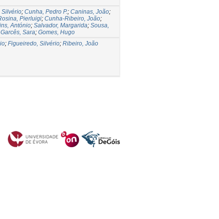
 Silvério
;
Cunha, Pedro P.
;
Caninas, João
;
Rosina, Pierluigi
;
Cunha-Ribeiro, João
;
ins, António
;
Salvador, Margarida
;
Sousa,
;
Garcês, Sara
;
Gomes, Hugo
io
;
Figueiredo, Silvério
;
Ribeiro, João