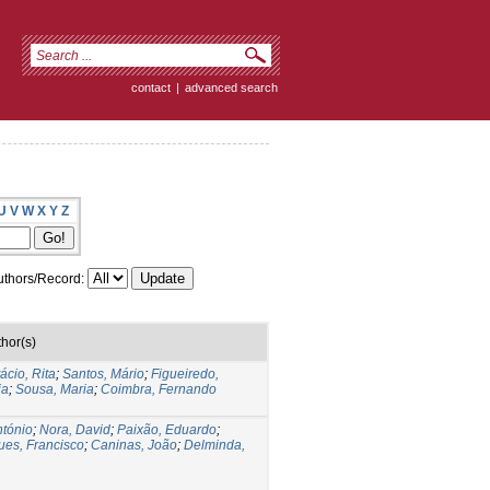
contact
|
advanced search
U
V
W
X
Y
Z
thors/Record:
hor(s)
ácio, Rita
;
Santos, Mário
;
Figueiredo,
ia
;
Sousa, Maria
;
Coimbra, Fernando
ntónio
;
Nora, David
;
Paixão, Eduardo
;
ues, Francisco
;
Caninas, João
;
Delminda,