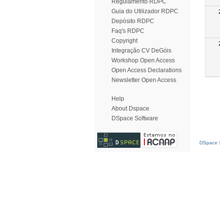
Regulamento RDPC
Guia do Utilizador RDPC
Depósito RDPC
Faq's RDPC
Copyright
Integração CV DeGóis
Workshop Open Access
Open Access Declarations
Newsletter Open Access
Help
About Dspace
DSpace Software
DSpace S