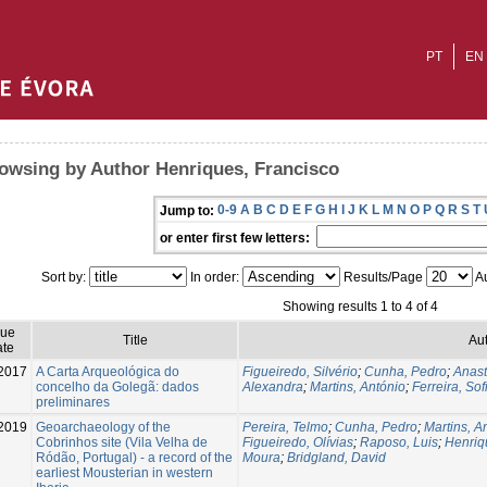
PT
EN
owsing by Author Henriques, Francisco
0-9
A
B
C
D
E
F
G
H
I
J
K
L
M
N
O
P
Q
R
S
T
Jump to:
or enter first few letters:
Sort by:
In order:
Results/Page
Au
Showing results 1 to 4 of 4
sue
Title
Aut
te
2017
A Carta Arqueológica do
Figueiredo, Silvério
;
Cunha, Pedro
;
Anast
concelho da Golegã: dados
Alexandra
;
Martins, António
;
Ferreira, Sof
preliminares
2019
Geoarchaeology of the
Pereira, Telmo
;
Cunha, Pedro
;
Martins, A
Cobrinhos site (Vila Velha de
Figueiredo, Olívias
;
Raposo, Luis
;
Henriq
Ródão, Portugal) - a record of the
Moura
;
Bridgland, David
earliest Mousterian in western