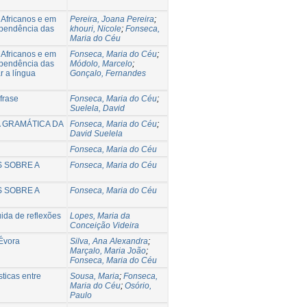
 Africanos e em
Pereira, Joana Pereira
;
ependência das
khouri, Nicole
;
Fonseca,
Maria do Céu
 Africanos e em
Fonseca, Maria do Céu
;
ependência das
Módolo, Marcelo
;
r a língua
Gonçalo, Fernandes
frase
Fonseca, Maria do Céu
;
Suelela, David
 GRAMÁTICA DA
Fonseca, Maria do Céu
;
David Suelela
Fonseca, Maria do Céu
 SOBRE A
Fonseca, Maria do Céu
 SOBRE A
Fonseca, Maria do Céu
ida de reflexões
Lopes, Maria da
Conceição Videira
 Évora
Silva, Ana Alexandra
;
Marçalo, Maria João
;
Fonseca, Maria do Céu
ticas entre
Sousa, Maria
;
Fonseca,
Maria do Céu
;
Osório,
Paulo