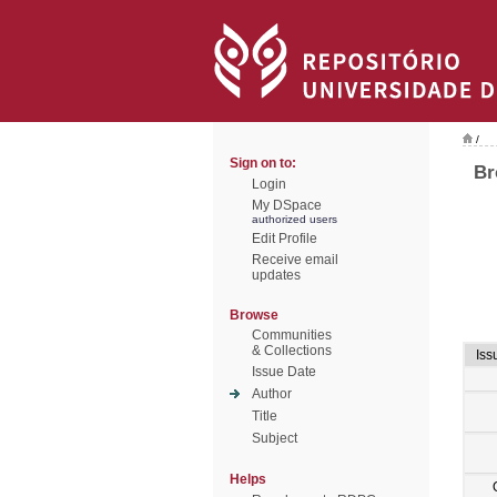
/
Sign on to:
Br
Login
My DSpace
authorized users
Edit Profile
Receive email
updates
Browse
Communities
& Collections
Iss
Issue Date
Author
Title
Subject
Helps