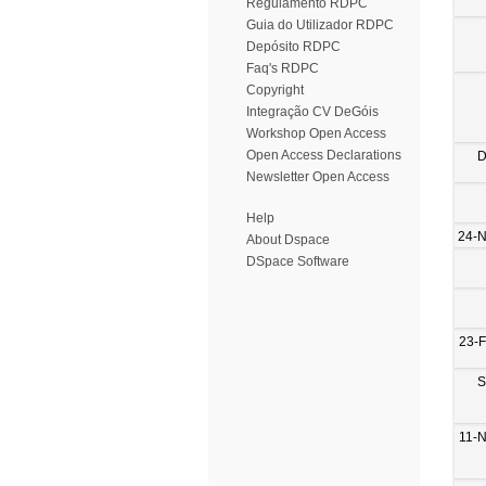
Regulamento RDPC
Guia do Utilizador RDPC
Depósito RDPC
Faq's RDPC
Copyright
Integração CV DeGóis
Workshop Open Access
Open Access Declarations
D
Newsletter Open Access
Help
24-
About Dspace
DSpace Software
23-
S
11-