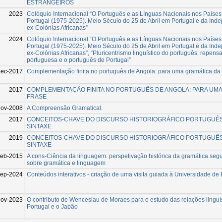
ESTRANGEIROS
2023
Colóquio Internacional “O Português e as Línguas Nacionais nos Países
Portugal (1975-2025). Meio Século do 25 de Abril em Portugal e da Ind
ex-Colónias Africanas”
2024
Colóquio Internacional “O Português e as Línguas Nacionais nos Países
Portugal (1975-2025). Meio Século do 25 de Abril em Portugal e da Ind
ex-Colónias Africanas”, “Pluricentrismo linguístico do português: repensa
portuguesa e o português de Portugal”
ec-2017
Complementação finita no português de Angola: para uma gramática da 
2017
COMPLEMENTAÇÃO FINITA NO PORTUGUÊS DE ANGOLA: PARA UMA
FRASE
Nov-2008
A Compreensão Gramatical.
2017
CONCEITOS-CHAVE DO DISCURSO HISTORIOGRÁFICO PORTUGUÊS
SINTAXE
2019
CONCEITOS-CHAVE DO DISCURSO HISTORIOGRÁFICO PORTUGUÊS
SINTAXE
Feb-2015
A cons-Ciência da linguagem: perspetivação histórica da gramática segu
sobre gramática e linguagem
ep-2024
Conteúdos interativos - criação de uma visita guiada à Universidade de
Nov-2023
O contributo de Wenceslau de Moraes para o estudo das relações linguís
Portugal e o Japão