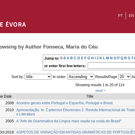
PT
EN
owsing by Author Fonseca, Maria do Céu
0-9
A
B
C
D
E
F
G
H
I
J
K
L
M
N
O
P
Q
R
S
T
Jump to:
or enter first few letters:
Sort by:
In order:
Results/Page
Au
Showing results 1 to 20 of 114
next >
ue Date
Title
2008
Acordos gerais entre Portugal e Espanha, Portugal e Brasil.
2010
Apresentação. In: Cadernos Eborenses 2. Revista Internacional de Tradu
e Literatura
2005
A "Arte de Grammatica da Lingoa mais vsada na costa do Brasil"
Oct-2018
ASPETOS DE VARIAÇÃO EM ANTIGAS GRAMÁTICAS DE PORTUGUÊS