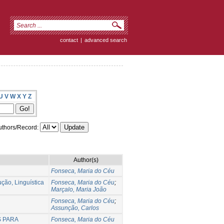
contact
|
advanced search
U
V
W
X
Y
Z
thors/Record:
Author(s)
Fonseca, Maria do Céu
ção, Linguística
Fonseca, Maria do Céu
;
Marçalo, Maria João
Fonseca, Maria do Céu
;
Assunção, Carlos
 PARA
Fonseca, Maria do Céu