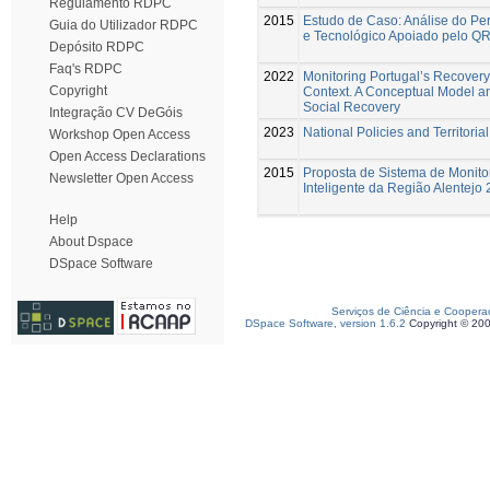
Regulamento RDPC
2015
Estudo de Caso: Análise do Perf
Guia do Utilizador RDPC
e Tecnológico Apoiado pelo Q
Depósito RDPC
Faq's RDPC
2022
Monitoring Portugal’s Recove
Copyright
Context. A Conceptual Model a
Social Recovery
Integração CV DeGóis
2023
National Policies and Territori
Workshop Open Access
Open Access Declarations
2015
Proposta de Sistema de Monito
Newsletter Open Access
Inteligente da Região Alentejo
Help
About Dspace
DSpace Software
Serviços de Ciência e Coopera
DSpace Software, version 1.6.2
Copyright © 20