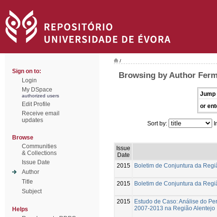
/
Sign on to:
Browsing by Author Ferm
Login
My DSpace
Jump 
authorized users
Edit Profile
or ent
Receive email
updates
Sort by:
I
Browse
Communities
Issue
& Collections
Date
Issue Date
2015
Boletim de Conjuntura da Regiã
Author
Title
2015
Boletim de Conjuntura da Regiã
Subject
2015
Estudo de Caso: Análise do Pe
2007-2013 na Região Alentejo
Helps