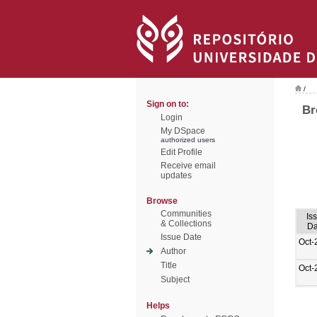
/
Sign on to:
Br
Login
My DSpace
authorized users
Edit Profile
Receive email
updates
Browse
Communities
Is
& Collections
Da
Issue Date
Oct-
Author
Title
Oct-
Subject
Helps