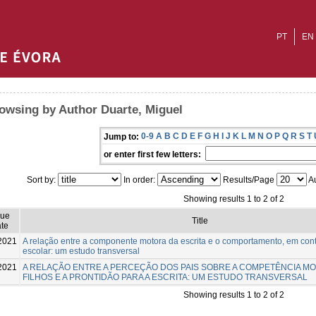
PT
EN
owsing by Author Duarte, Miguel
0-9
A
B
C
D
E
F
G
H
I
J
K
L
M
N
O
P
Q
R
S
T
Jump to:
or enter first few letters:
Sort by:
In order:
Results/Page
Au
Showing results 1 to 2 of 2
sue
Title
te
2021
A relação entre a componente motora da escrita e o comportamento, em cont
escolar: um estudo transversal
2021
A RELAÇÃO ENTRE A PERCEÇÃO DOS PAIS SOBRE A COMPETÊNCIA M
FILHOS E A PRONTIDÃO PARA A ESCRITA: UM ESTUDO TRANSVERSAL
Showing results 1 to 2 of 2