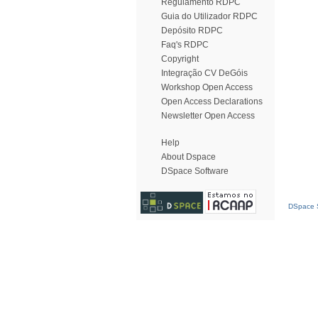
Regulamento RDPC
Guia do Utilizador RDPC
Depósito RDPC
Faq's RDPC
Copyright
Integração CV DeGóis
Workshop Open Access
Open Access Declarations
Newsletter Open Access
Help
About Dspace
DSpace Software
DSpace S