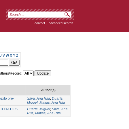
contact
|
advanced search
U
V
W
X
Y
Z
thors/Record:
Author(s)
exto pré-
Silva, Ana Rita
;
Duarte,
Miguel
;
Matias, Ana Rita
OTORA DOS
Duarte, Miguel
;
Silva, Ana
Rita
;
Matias, Ana Rita