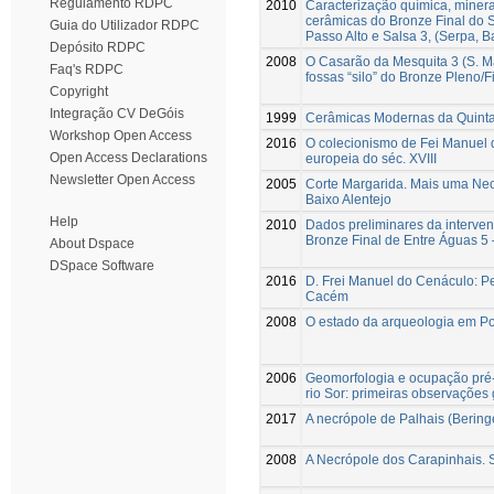
Regulamento RDPC
2010
Caracterização química, minera
cerâmicas do Bronze Final do 
Guia do Utilizador RDPC
Passo Alto e Salsa 3, (Serpa, B
Depósito RDPC
2008
O Casarão da Mesquita 3 (S. Ma
Faq's RDPC
fossas “silo” do Bronze Pleno/
Copyright
Integração CV DeGóis
1999
Cerâmicas Modernas da Quint
Workshop Open Access
2016
O colecionismo de Fei Manuel 
Open Access Declarations
europeia do séc. XVIII
Newsletter Open Access
2005
Corte Margarida. Mais uma Nec
Baixo Alentejo
Help
2010
Dados preliminares da interven
Bronze Final de Entre Águas 5
About Dspace
DSpace Software
2016
D. Frei Manuel do Cenáculo: P
Cacém
2008
O estado da arqueologia em Por
2006
Geomorfologia e ocupação pré-h
rio Sor: primeiras observações
2017
A necrópole de Palhais (Beringe
2008
A Necrópole dos Carapinhais. S