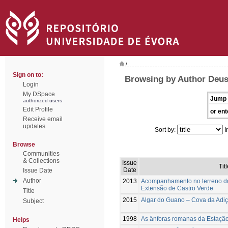
/
Sign on to:
Browsing by Author Deus
Login
My DSpace
Jump 
authorized users
Edit Profile
or ent
Receive email
updates
Sort by:
I
Browse
Communities
& Collections
Issue
Titl
Date
Issue Date
Author
2013
Acompanhamento no terreno do
Extensão de Castro Verde
Title
2015
Algar do Guano – Cova da Adiç
Subject
1998
As ânforas romanas da Estaç
Helps