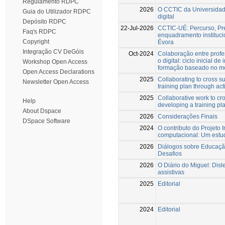
Regulamento RDPC
2026
O CCTIC da Universidade
Guia do Utilizador RDPC
digital
Depósito RDPC
22-Jul-2026
CCTIC-UÉ: Percurso, Pre
Faq's RDPC
enquadramento instituc
Copyright
Évora
Integração CV DeGóis
Oct-2024
Colaboração entre profe
o digital: ciclo inicial
Workshop Open Access
formação baseado no mo
Open Access Declarations
2025
Collaborating to cross s
Newsletter Open Access
training plan through act
2025
Collaborative work to cro
Help
developing a training pl
About Dspace
2026
Considerações Finais
DSpace Software
2024
O contributo do Projeto
computacional: Um estud
2026
Diálogos sobre Educação
Desafios
2026
O Diário do Miguel: Dis
assistivas
2025
Editorial
2024
Editorial