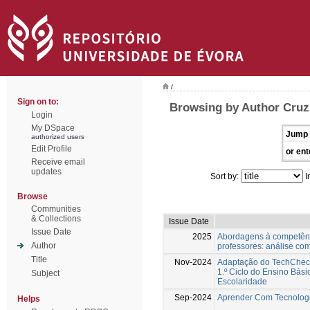
/
Sign on to:
Browsing by Author Cruz,
Login
My DSpace
Jump 
authorized users
Edit Profile
or ent
Receive email
updates
Sort by:
I
Browse
Communities
& Collections
Issue Date
Issue Date
2025
Abordagens à competência
Author
professores: análise co
Title
Nov-2024
Adaptação do TechChec
1.º Ciclo do Ensino Bás
Subject
Escolaridade
Sep-2024
Aprender Com Tecnologia
Helps