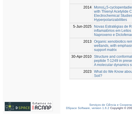
2014
Mono(¿5-cyclopentadien
with Thienyl Acetylide
Electrochemical Studies
Hyperpolarizabilities
5-Jun-2025
Novas Estratégias de R
inflamatórios em Leitos
Naproxeno e Diclofena
2013
Organic xenobiotics rem
wetlands, with emphasis
support matrix
30-Apr-2010
Structure and conformati
peptide T-1249 in pre
A molecular dynamics s
2023
What do We Know about 
Soil?
Serviços de Ciência e Coopera
DSpace Software, version 1.6.2
Copyright © 20