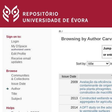
/
Sign on to:
Browsing by Author Carva
Login
My DSpace
Jump 
authorized users
Edit Profile
or ent
Receive email
updates
Sort by:
I
Browse
Communities
Issue Date
& Collections
2009
Avaliação da eficiênci
Issue Date
contaminante de origem
Author
pela planta phragmites 
construídos de macrófit
Title
2013
Constructed wetlands wi
Subject
aggregates for agricult
2014
A DFT study on the ads
Helps
to vermiculite surfaces