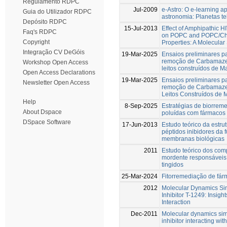
Regulamento RDPC
Jul-2009
e-Astro: O e-learning a
Guia do Utilizador RDPC
astronomia: Planetas te
Depósito RDPC
15-Jul-2013
Effect of Amphipathic HI
Faq's RDPC
on POPC and POPC/Ch
Copyright
Properties: A Molecular
Integração CV DeGóis
19-Mar-2025
Ensaios preliminares p
remoção de Carbamaze
Workshop Open Access
leitos construídos de Ma
Open Access Declarations
19-Mar-2025
Ensaios preliminares p
Newsletter Open Access
remoção de Carbamaze
Leitos Construídos de M
Help
8-Sep-2025
Estratégias de biorrem
About Dspace
poluídas com fármacos
DSpace Software
17-Jun-2013
Estudo teórico da estru
péptidos inibidores da
membranas biológicas
2011
Estudo teórico dos comp
mordente responsáveis p
tingidos
25-Mar-2024
Fitorremediação de fár
2012
Molecular Dynamics Sim
Inhibitor T-1249: Insigh
Interaction
Dec-2011
Molecular dynamics simu
inhibitor interacting w