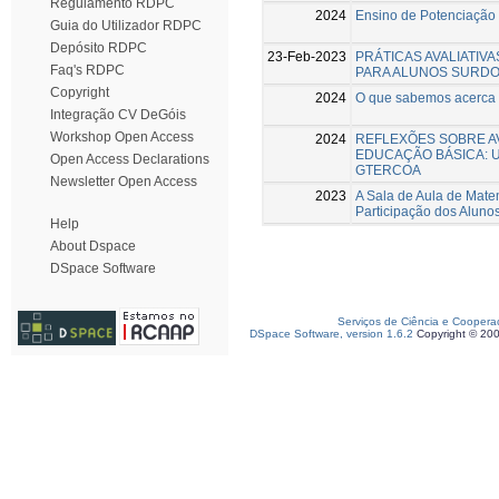
Regulamento RDPC
2024
Ensino de Potenciação
Guia do Utilizador RDPC
Depósito RDPC
23-Feb-2023
PRÁTICAS AVALIATIV
Faq's RDPC
PARA ALUNOS SURDOS
Copyright
2024
O que sabemos acerca 
Integração CV DeGóis
Workshop Open Access
2024
REFLEXÕES SOBRE A
EDUCAÇÃO BÁSICA: 
Open Access Declarations
GTERCOA
Newsletter Open Access
2023
A Sala de Aula de Matem
Participação dos Aluno
Help
About Dspace
DSpace Software
Serviços de Ciência e Coopera
DSpace Software, version 1.6.2
Copyright © 20