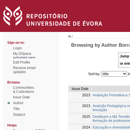
/
Sign on to:
Browsing by Author Borr
Login
My DSpace
Jump 
authorized users
Edit Profile
or ent
Receive email
updates
Sort by:
I
Browse
Communities
Issue Date
& Collections
2023
Avaliação Formativa e 
Issue Date
Author
2023
Avalição Pedagógica no
Title
Inovação
Subject
2025
Destituam a Má Temática
formação de professor
Helps
2024
Educação e diversidade: