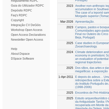
Portugal)
Regulamento RDPC
Guia do Utilizador RDPC
2023
Another non-anthropic le
accumulation in Southwes
Depósito RDPC
The case of a leporid sa
Faq's RDPC
Morgado superior (Tomar,
Copyright
Mar-2026
Apresentação.
Integração CV DeGóis
2023
Campos, pastos e bosque
Workshop Open Access
Comunidades agro-pastor
Final no Outeiro do Circ
Open Access Declarations
Beja, Portugal)
Newsletter Open Access
2025
Case studies in Europea
Zooarchaeology.
Help
2024
Climate deterioration an
About Dspace
economy in prehistoric So
DSpace Software
an evaluation of potential
regional trajectories
2025
Dos sítios, das artes e da
megalíticas: a exposição
1-Apr-2011
E depois do adeus… Um
retrospectiva sobre a Ex
do Instituto Português de
(1998-2006)
2025
Encontros de Pré-História
2025
Estudo arqueofaunístico
da Antiguidade Tardia / P
recuperada em Monte da
(Herdade da Ordem, Vidi