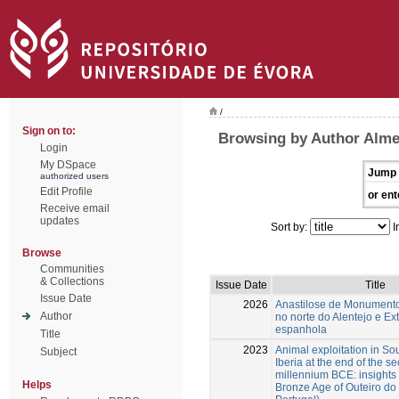
/
Sign on to:
Browsing by Author Alme
Login
My DSpace
Jump 
authorized users
Edit Profile
or ent
Receive email
updates
Sort by:
I
Browse
Communities
& Collections
Issue Date
Title
Issue Date
2026
Anastilose de Monumento
Author
no norte do Alentejo e E
espanhola
Title
2023
Animal exploitation in S
Subject
Iberia at the end of the s
millennium BCE: insights 
Helps
Bronze Age of Outeiro do 