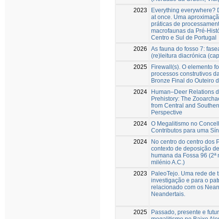
2023
Everything everywhere? De
at once. Uma aproximação
práticas de processamen
macrofaunas da Pré-Histó
Centro e Sul de Portugal
2026
As fauna do fosso 7: fas
(re)leitura diacrónica (cap
2025
Firewall(s). O elemento f
processos construtivos d
Bronze Final do Outeiro d
2024
Human–Deer Relations d
Prehistory: The Zooarcha
from Central and Souther
Perspective
2024
O Megalitismo no Concel
Contributos para uma Sín
2024
No centro do centro dos 
contexto de deposição d
humana da Fossa 96 (2ª 
milénio A.C.)
2023
PaleoTejo. Uma rede de t
investigação e para o pa
relacionado com os Neand
Neandertais.
2025
Passado, presente e futu
megalitismo no Baixo Ale