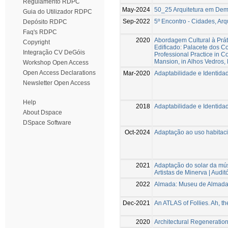
Regulamento RDPC
May-2024
50_25 Arquitetura em Dem
Guia do Utilizador RDPC
Sep-2022
5º Encontro - Cidades, Arq
Depósito RDPC
Faq's RDPC
2020
Abordagem Cultural à Prát
Copyright
Edificado: Palacete dos C
Integração CV DeGóis
Professional Practice in C
Mansion, in Alhos Vedros,
Workshop Open Access
Open Access Declarations
Mar-2020
Adaptabilidade e Identida
Newsletter Open Access
Help
2018
Adaptabilidade e Identida
About Dspace
DSpace Software
Oct-2024
Adaptação ao uso habitaci
2021
Adaptação do solar da mú
Artistas de Minerva | Audit
2022
Almada: Museu de Almada
Dec-2021
An ATLAS of Follies. Ah, the
2020
Architectural Regeneratio