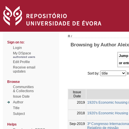
/
Sign on to:
Browsing by Author Aleix
Login
My DSpace
Jump 
authorized users
Edit Profile
or ent
Receive email
updates
Sort by:
I
Browse
Communities
& Collections
Issue
Date
Issue Date
Author
2019
1920's Economic housing i
Title
2018
1920's Economic Housing i
Subject
Sep-2019
3º Congresso Internacional
Helps
Relatório de missão