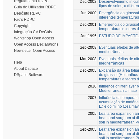
Regulamento RDPC
Dec-2002
Desenvolvimento inicial
tipos de solos, a difer
Guia do Utilizador RDPC
Jun-2000
Emergência do girassol 
Depósito RDPC
diferentes temperatura
Faq's RDPC
Dec-2001
Emergência do girassol 
Copyright
temperaturas e teores
Integração CV DeGóis
Jan-1995
ESTUDO DE IMPACTE 
Workshop Open Access
Open Access Declarations
Sep-2008
Eventuais efeitos de al
Newsletter Open Access
mediterrâneas
Mar-2008
Eventuais efeitos de al
Help
mediterrânicas
About Dspace
Dec-2005
Expansão da área folia
do girassol (Helianthus 
DSpace Software
temperaturas e teores
2010
Influence of litter layer
Mediterranean climate
2007
Influência da temperatu
acumulação de matéria 
L.) e do milho (Zea mays
2005
Leaf area expansion an
bean and sorghum at dif
soil in mediterranean P
Sep-2005
Leaf area expansion an
bean and sorghum at dif
soil in mediterranean P