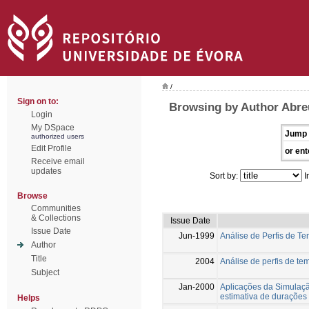
/
Sign on to:
Browsing by Author Abre
Login
My DSpace
Jump 
authorized users
Edit Profile
or ent
Receive email
updates
Sort by:
I
Browse
Communities
& Collections
Issue Date
Issue Date
Jun-1999
Análise de Perfis de T
Author
Title
2004
Análise de perfis de te
Subject
Jan-2000
Aplicações da Simulação
estimativa de durações 
Helps