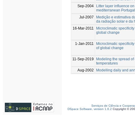
Sep-2004
Litter layer influence o
mediterranean Portugal
Jul-2007
Medição e estimativa da
da radiação solar e da
16-Mar-2011
Microclimatic specifici
global change
1-Jan-2011
Microclimatic specifici
of global change
11-Sep-2019
Modeling the spread of 
temperatures
Aug-2002
Modelling daily and annu
Serviços de Ciência e Coopera
DSpace Software, version 1.6.2
Copyright © 20