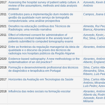
-2017
Assessing the hospital survey of patient safety culture. A
Azevedo, Kevin 
review of the assumptions, methods and data analysis
António
protocol
2011
Contributos para a implementação dum modelo de
Campos, Joana D
gestão da qualidade num serviço de tomografia
computorizada: uma análise prospectiva
2021
Desafios na educação contínua dos Técnicos de
Almeida, Rui Pe
Radiologia: uma revisão narrativa
Bianca
;
Abrantes
-2011
Effect of informed consent for administration of
Azevedo, Kevin
;
intravenous contrast material in the anxiety level of
Rui
;
Silva, Carlo
patients submitted to computed tomography exams
2012
Entre as fronteiras da regulação managerial da ideia de
Abrantes, Antóni
qualidade e o discurso da praxis dos técnicos de
radiologia nos hospitais públicos da Região Algarve
2020
Evidence-based radiography: A new methodology or the
Abrantes, Antóni
systematisation of an old practice?
Alberto
;
England,
-2018
Formação e desenvolvimento profissional dos técnicos
Silva, Carlos Alb
de diagnóstico e terapêutica em Portugal
Alexandra
;
Silva
Ribeiro, Luís Pe
-2017
Horizontes da Avaliação em Tecnologias da Saúde
Silva, Carlos Alb
António
;
Miranda
Luís Pedro
;
Azev
-2018
Influência das redes sociais na formação escolar
Abrantes, Antóni
Alberto da
;
Rodri
Azevedo, Kevin 
Mélanie