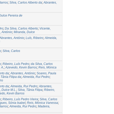
Barros
;
Silva, Carlos Alberto da
;
Abrantes,
ulce Pereira de
dro
;
Da Silva, Carlos Alberto
;
Vicente,
, António
;
Miranda, Dulce
Abrantes, António
;
Luís, Ribeiro
;
Almeida,
s
o
;
Silva, Carlos
o
;
Ribeiro, Luís Pedro
;
da Silva, Carlos
 A.
;
Azevedo, Kevin Barros
;
Reis, Mónica
erto da
;
Abrantes, António
;
Soares, Paula
, Tânia Filipa da
;
Almeida, Rui Pedro
;
dro
erto da
;
Almeida, Rui Pedro
;
Abrantes,
, Dulce M.L.
;
Silva, Tânia Filipa
;
Ribeiro,
edo, Kevin Barros
o
;
Ribeiro, Luís Pedro Vieira
;
Silva, Carlos
gues, Sónia Isabel
;
Reis, Mónica Vanessa
;
Barros
;
Almeida, Rui Pedro
;
Madeira,