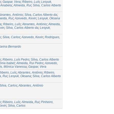
o
;
Gaspar, Vera
;
Ribeiro, Luís
;
Lesyuk,
, Anabela
;
Almeida, Rui
;
Silva, Carlos Alberto
brantes, António
;
Silva, Carlos Alberto da
;
eida, Rui
;
Azevedo, Kevin
;
Lesyuk, Oksana
a
;
Ribeiro, Luís
;
Abrantes, António
;
Almeida,
vin
;
Silva, Carlos Alberto da
;
Lesyuk,
o
;
Silva, Carlos
;
Azevedo, Kevin
;
Rodrigues,
tarina Bernardo
o
;
Ribeiro, Luís Pedro
;
Silva, Carlos Alberto
ónia Isabel
;
Almeida, Rui Pedro
;
Azevedo,
is, Mónica Vanessa
;
Gaspar, Vera
Ribeiro, Luís
;
Abrantes, António
;
Ribeiro,
, Rui
;
Lesyuk, Oksana
;
Silva, Carlos Alberto
Silva, Carlos
;
Abrantes, António
o
;
Ribeiro, Luís
;
Almeida, Rui
;
Pinheiro,
Kevin
;
Silva, Carlos