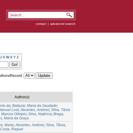
contact
|
advanced search
U
V
W
X
Y
Z
thors/Record:
Author(s)
erto da
;
Baltazar, Maria da Saudade
;
Manuel Leal
;
Abrantes, António
;
Silva, Tânia
, Marcos Olímpio
;
Silva, Natércia
;
Braga,
s, Maria da Graça
va, Marta
;
Abrantes, António
;
Silva, Tânia
;
Costa, Raquel