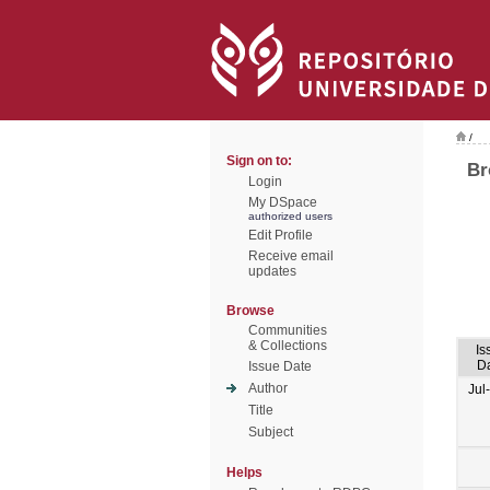
/
Sign on to:
Br
Login
My DSpace
authorized users
Edit Profile
Receive email
updates
Browse
Communities
& Collections
Is
D
Issue Date
Author
Jul
Title
Subject
Helps