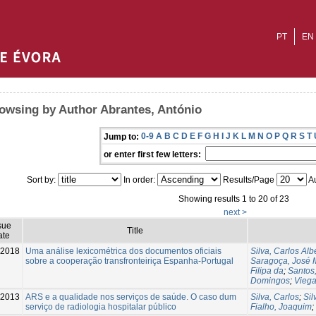
PT
EN
owsing by Author Abrantes, António
0-9
A
B
C
D
E
F
G
H
I
J
K
L
M
N
O
P
Q
R
S
T
Jump to:
or enter first few letters:
Sort by:
In order:
Results/Page
Au
Showing results 1 to 20 of 23
next >
sue
Title
ate
-2018
Uma análise lexicométrica dos documentos oficiais
Silva, Carlos Alb
sobre a cooperação transfronteiriça Espanha-Portugal
Saragoça, José 
Filipa da
;
Santos
Domingos
;
Viega
2013
ARS e a qualidade nos serviços de saúde. O caso dum
Silva, Carlos
;
Sil
serviço de radiologia hospitalar público
Fialho, Joaquim
;