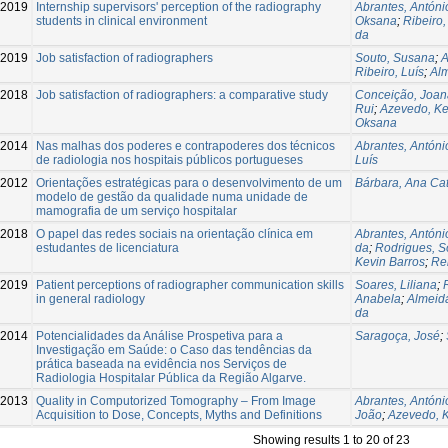
-2019
Internship supervisors' perception of the radiography
Abrantes, Antóni
students in clinical environment
Oksana
;
Ribeiro
da
-2019
Job satisfaction of radiographers
Souto, Susana
;
A
Ribeiro, Luís
;
Alm
2018
Job satisfaction of radiographers: a comparative study
Conceição, Joan
Rui
;
Azevedo, Ke
Oksana
2014
Nas malhas dos poderes e contrapoderes dos técnicos
Abrantes, Antóni
de radiologia nos hospitais públicos portugueses
Luís
2012
Orientações estratégicas para o desenvolvimento de um
Bárbara, Ana Ca
modelo de gestão da qualidade numa unidade de
mamografia de um serviço hospitalar
-2018
O papel das redes sociais na orientação clínica em
Abrantes, Antóni
estudantes de licenciatura
da
;
Rodrigues, S
Kevin Barros
;
Re
-2019
Patient perceptions of radiographer communication skills
Soares, Liliana
;
in general radiology
Anabela
;
Almeida
da
2014
Potencialidades da Análise Prospetiva para a
Saragoça, José
;
Investigação em Saúde: o Caso das tendências da
prática baseada na evidência nos Serviços de
Radiologia Hospitalar Pública da Região Algarve.
2013
Quality in Computorized Tomography – From Image
Abrantes, Antóni
Acquisition to Dose, Concepts, Myths and Definitions
João
;
Azevedo, 
Showing results 1 to 20 of 23