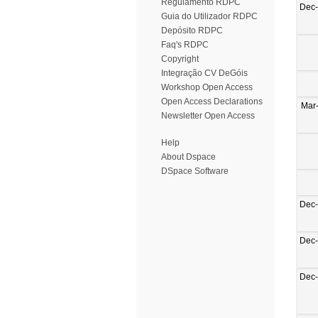
Regulamento RDPC
Dec
Guia do Utilizador RDPC
Depósito RDPC
Faq's RDPC
Copyright
Integração CV DeGóis
Workshop Open Access
Open Access Declarations
Mar
Newsletter Open Access
Help
About Dspace
DSpace Software
Dec
Dec
Dec