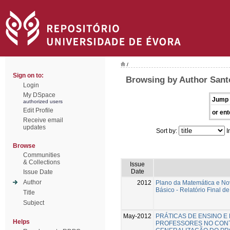
/
Sign on to:
Browsing by Author Sant
Login
My DSpace
Jump 
authorized users
Edit Profile
or ent
Receive email
updates
Sort by:
I
Browse
Communities
& Collections
Issue
Date
Issue Date
Author
2012
Plano da Matemática e No
Básico - Relatório Final 
Title
Subject
May-2012
PRÁTICAS DE ENSINO E
Helps
PROFESSORES NO CONT