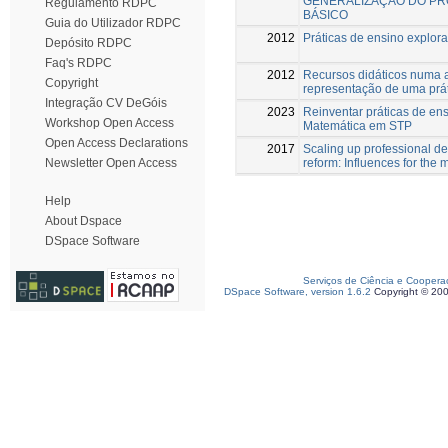
GENERALIZAÇÃO DO PR
Regulamento RDPC
BÁSICO
Guia do Utilizador RDPC
2012
Práticas de ensino explora
Depósito RDPC
Faq's RDPC
2012
Recursos didáticos numa au
Copyright
representação de uma prá
Integração CV DeGóis
2023
Reinventar práticas de en
Workshop Open Access
Matemática em STP
Open Access Declarations
2017
Scaling up professional d
reform: Influences for the m
Newsletter Open Access
Help
About Dspace
DSpace Software
Serviços de Ciência e Coopera
DSpace Software, version 1.6.2
Copyright © 20