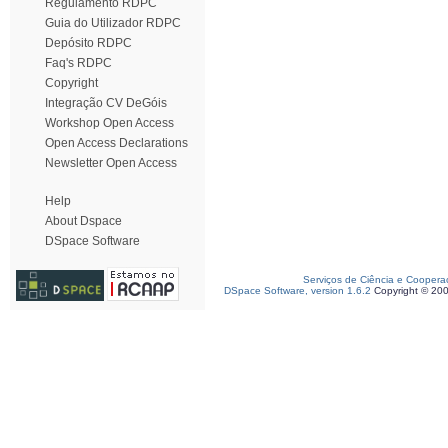
Regulamento RDPC
Guia do Utilizador RDPC
Depósito RDPC
Faq's RDPC
Copyright
Integração CV DeGóis
Workshop Open Access
Open Access Declarations
Newsletter Open Access
Help
About Dspace
DSpace Software
Serviços de Ciência e Coopera
DSpace Software, version 1.6.2
Copyright © 20