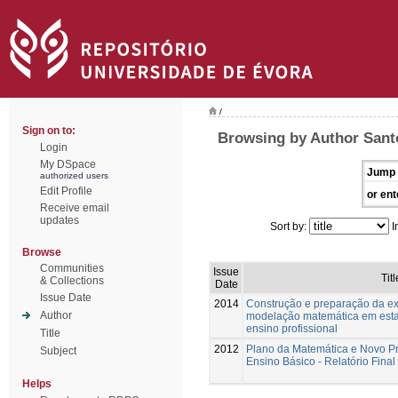
/
Sign on to:
Browsing by Author Santo
Login
My DSpace
Jump 
authorized users
Edit Profile
or ent
Receive email
updates
Sort by:
I
Browse
Communities
Issue
Titl
& Collections
Date
Issue Date
2014
Construção e preparação da ex
Author
modelação matemática em estat
ensino profissional
Title
2012
Plano da Matemática e Novo P
Subject
Ensino Básico - Relatório Fina
Helps