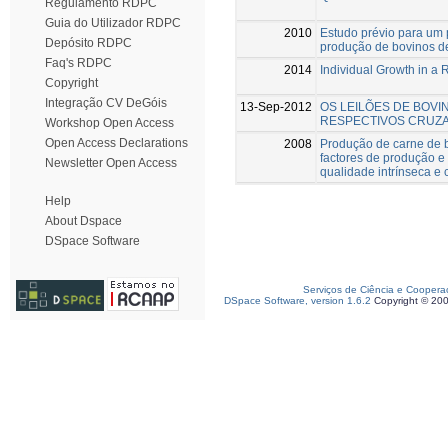
Regulamento RDPC
Guia do Utilizador RDPC
2010
Estudo prévio para um 
Depósito RDPC
produção de bovinos d
Faq's RDPC
2014
Individual Growth in a
Copyright
Integração CV DeGóis
13-Sep-2012
OS LEILÕES DE BOVI
RESPECTIVOS CRUZ
Workshop Open Access
Open Access Declarations
2008
Produção de carne de b
factores de produção e
Newsletter Open Access
qualidade intrínseca e 
Help
About Dspace
DSpace Software
Serviços de Ciência e Coopera
DSpace Software, version 1.6.2
Copyright © 20