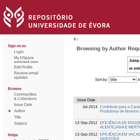
/
Sign on to:
Browsing by Author Roqu
Login
My DSpace
Jump 
authorized users
Edit Profile
or ent
Receive email
updates
Sort by:
I
Browse
Communities
& Collections
Issue Date
Issue Date
Jul-2014
Contributo para a Cara
Author
Produtoras de Bovinos
Title
13-Sep-2012
EFICIÊNCIA DE ENGO
Subject
ALENTEJANA E MER
13-Sep-2012
EFICIÊNCIA EM VACA
Helps
QUESTÃO!