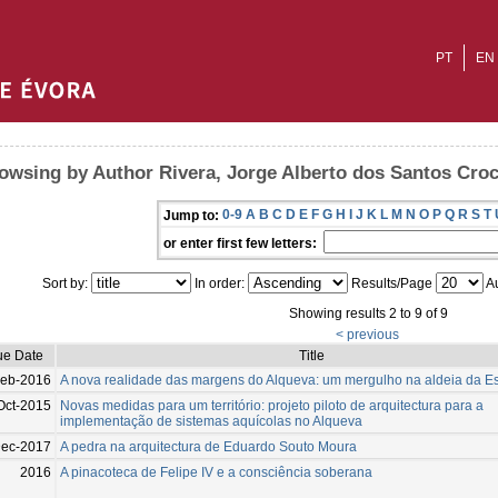
PT
EN
owsing by Author Rivera, Jorge Alberto dos Santos Cro
0-9
A
B
C
D
E
F
G
H
I
J
K
L
M
N
O
P
Q
R
S
T
Jump to:
or enter first few letters:
Sort by:
In order:
Results/Page
Au
Showing results 2 to 9 of 9
< previous
ue Date
Title
Feb-2016
A nova realidade das margens do Alqueva: um mergulho na aldeia da Es
Oct-2015
Novas medidas para um território: projeto piloto de arquitectura para a
implementação de sistemas aquícolas no Alqueva
Dec-2017
A pedra na arquitectura de Eduardo Souto Moura
2016
A pinacoteca de Felipe IV e a consciência soberana