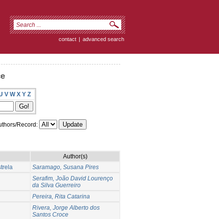
contact
|
advanced search
ce
U
V
W
X
Y
Z
thors/Record:
Author(s)
trela
Saramago, Susana Pires
Serafim, João David Lourenço
da Silva Guerreiro
Pereira, Rita Catarina
Rivera, Jorge Alberto dos
Santos Croce