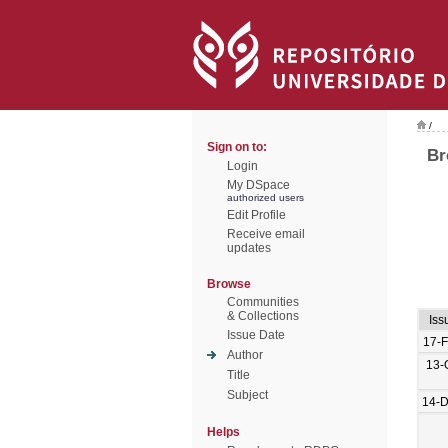
/
Sign on to:
Br
Login
My DSpace
authorized users
Edit Profile
Receive email
updates
Browse
Communities
& Collections
Iss
Issue Date
17-
Author
13-
Title
Subject
14-
Helps