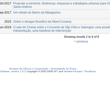
Oct-2017
Projectar a memória: dinâmicas, impasses e estratégias urbanas para Vi
Santo António
Sep-2017
Um retrato do Bairro da Malagueira
2015
Sobre o divagar filosófico de Albert Cossery
Jun-2019
O vale de Chelas entre o Convento de São Félix e Xabregas: uma possib
interpretação, uma hipótese de intervenção
Showing results 2 to 9 of 9
< previous
Serviços de Ciência e Cooperação
-
Universidade de Évora
oftware, version 1.6.2
Copyright © 2002-2008
MIT
and
Hewlett-Packard
-
Feedback