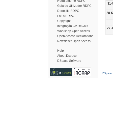
Regulamento RDPC
31-
Guia do Utilizador RDPC
Depósito RDPC
28-
Faq's RDPC
Copyright
Integração CV DeGóis
27-
Workshop Open Access
Open Access Declarations
Newsletter Open Access
Help
About Dspace
DSpace Software
DSpace S