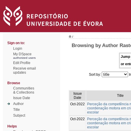
/
Sign on to:
Browsing by Author Rast
Login
My DSpace
Jump 
authorized users
Edit Profile
or ent
Receive email
updates
Sort by:
I
Browse
Communities
& Collections
Issue
Title
Date
Issue Date
Author
Oct-2022
Perceção da competência 
coordenação motora em cri
Title
escolar
Subject
Oct-2022
Perceção da competência 
coordenação motora em cri
Helps
escolar