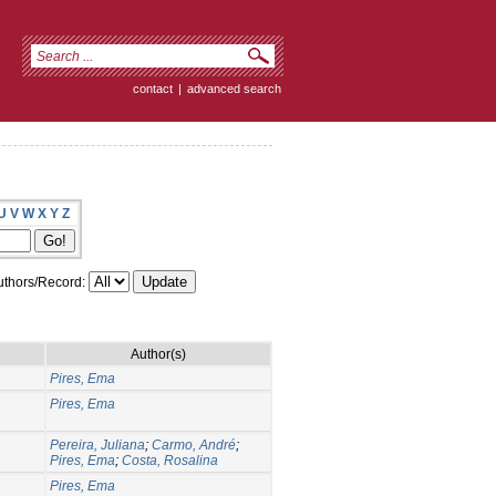
contact
|
advanced search
U
V
W
X
Y
Z
thors/Record:
Author(s)
Pires, Ema
Pires, Ema
Pereira, Juliana
;
Carmo, André
;
Pires, Ema
;
Costa, Rosalina
Pires, Ema