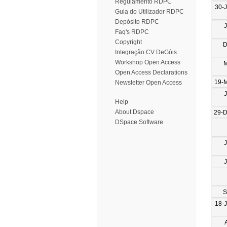
Regulamento RDPC
30-
Guia do Utilizador RDPC
Depósito RDPC
Faq's RDPC
Copyright
D
Integração CV DeGóis
Workshop Open Access
M
Open Access Declarations
19-
Newsletter Open Access
Help
About Dspace
29-
DSpace Software
S
18-