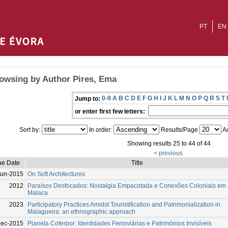
PT
EN
owsing by Author Pires, Ema
0-9
A
B
C
D
E
F
G
H
I
J
K
L
M
N
O
P
Q
R
S
T
Jump to:
or enter first few letters:
Sort by:
In order:
Results/Page
Au
Showing results 25 to 44 of 44
< previous
ue Date
Title
Jun-2015
On Soft Architectures
2012
Paraísos Desfocados: Nostalgia Empacotada e Conexões Coloniais em
Malaca
2023
Participatory Practices Amidst Touristification and Patrimonialization in
Malagueira: an ethnographic approach
ec-2015
Planeta Coferpor: Identidades Ferroviárias e Patrimónios Invisíveis