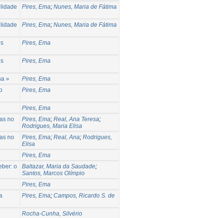
ilidade
Pires, Ema
;
Nunes, Maria de Fátima
ilidade
Pires, Ema
;
Nunes, Maria de Fátima
es
Pires, Ema
es
Pires, Ema
na »
Pires, Ema
o
Pires, Ema
Pires, Ema
tas no
Pires, Ema
;
Real, Ana Teresa
;
Rodrigues, Maria Elisa
tas no
Pires, Ema
;
Real, Ana
;
Rodrigues,
Elisa
Pires, Ema
ber: o
Baltazar, Maria da Saudade
;
Santos, Marcos Olímpio
Pires, Ema
a
Pires, Ema
;
Campos, Ricardo S. de
Rocha-Cunha, Silvério