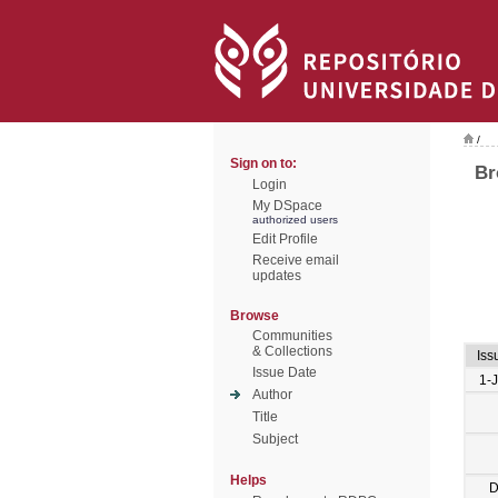
/
Sign on to:
Br
Login
My DSpace
authorized users
Edit Profile
Receive email
updates
Browse
Communities
& Collections
Iss
Issue Date
1-
Author
Title
Subject
Helps
D