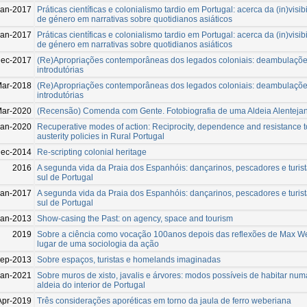
Jan-2017
Práticas científicas e colonialismo tardio em Portugal: acerca da (in)visib
de género em narrativas sobre quotidianos asiáticos
Jan-2017
Práticas científicas e colonialismo tardio em Portugal: acerca da (in)visib
de género em narrativas sobre quotidianos asiáticos
ec-2017
(Re)Apropriações contemporâneas dos legados coloniais: deambulaçõ
introdutórias
ar-2018
(Re)Apropriações contemporâneas dos legados coloniais: deambulaçõ
introdutórias
Mar-2020
(Recensão) Comenda com Gente. Fotobiografia de uma Aldeia Alenteja
Jan-2020
Recuperative modes of action: Reciprocity, dependence and resistance t
austerity policies in Rural Portugal
Dec-2014
Re-scripting colonial heritage
2016
A segunda vida da Praia dos Espanhóis: dançarinos, pescadores e turis
sul de Portugal
Jan-2017
A segunda vida da Praia dos Espanhóis: dançarinos, pescadores e turis
sul de Portugal
Jan-2013
Show-casing the Past: on agency, space and tourism
2019
Sobre a ciência como vocação 100anos depois das reflexões de Max We
lugar de uma sociologia da ação
ep-2013
Sobre espaços, turistas e homelands imaginadas
Jan-2021
Sobre muros de xisto, javalis e árvores: modos possíveis de habitar num
aldeia do interior de Portugal
Apr-2019
Três considerações aporéticas em torno da jaula de ferro weberiana