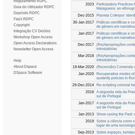
Regulamento RDPC
2023
Participatory Practices 
Guia do Utilizador RDPC
Malagueira: an ethnog
Depósito RDPC
Dec-2015
Planeta Coferpor: Ident
Faq's RDPC
30-Jan-2017
Práticas científicas e c
Copyright
de género em narrativa
Integração CV DeGóis
Jan-2017
Práticas científicas e c
Workshop Open Access
de género em narrativa
Open Access Declarations
Dec-2017
(Re)Apropriações cont
introdutórias
Newsletter Open Access
Mar-2018
(Re)Apropriações cont
introdutórias
Help
About Dspace
19-Mar-2020
(Recensão) Comenda co
DSpace Software
Jan-2020
Recuperative modes of 
austerity policies in Ru
29-Dec-2014
Re-scripting colonial he
2016
A segunda vida da Prai
sul de Portugal
Jan-2017
A segunda vida da Prai
sul de Portugal
Jan-2013
Show-casing the Past: 
2019
Sobre a ciência como 
lugar de uma sociologi
Sep-2013
Sobre espaços, turist