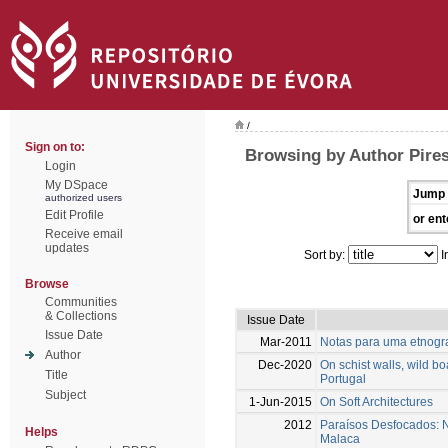
/
Sign on to:
Browsing by Author Pire
Login
My DSpace
Jump 
authorized users
Edit Profile
or ent
Receive email
updates
Sort by:
I
Browse
Communities
& Collections
Issue Date
Issue Date
Mar-2011
Notas para uma etnogr
Author
Dec-2020
On schist walls, wild b
Title
Portugal
Subject
1-Jun-2015
On Soft Architectures
2012
Paraísos Desfocados: 
Helps
Malaca