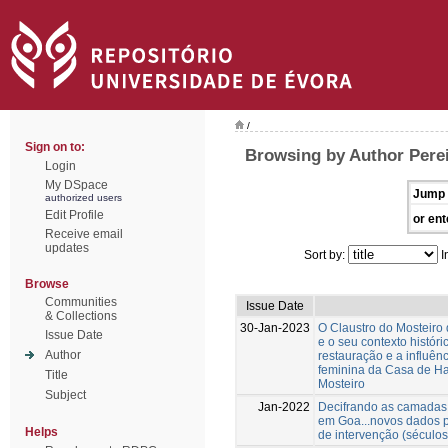
/
Sign on to:
Browsing by Author Perei
Login
My DSpace
Jump 
authorized users
Edit Profile
or ent
Receive email
updates
Sort by:
I
Browse
Communities
Issue Date
& Collections
30-Jan-2023
O Claustro do Mosteiro
Issue Date
e o seu contexto históri
Author
restauração e a influênci
feminina da Casa de Ha
Title
Mosteiro
Subject
Jan-2022
Decifrando as camadas 
em Goa...novos dados p
Helps
de intervenção (séculos