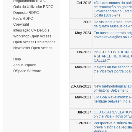
Regulamento RDPC
Oct-2018
«Dei aos monos do pal
Guia do Utilizador RDPC
de renovação da galeria
Governadores do Estad
Depósito RDPC
Costa (1893-94)
Faq's RDPC
2003
De visitante a frequent
Copyright
de quatro Museus de Ar
Integração CV DeGóis
May-2024
Em busca do retrato ori
Workshop Open Access
novas revelações na Ga
Open Access Declarations
Newsletter Open Access
Jun-2022
INSIGHTS ON THE IN
A SHARED HERITAGE 
Help
GALLERY
About Dspace
May-2023
Insights on the second p
DSpace Software
the Viceroys portrait gal
20-Jun-2023
New methodological appr
of Historic Settlement
May-2021
Old Goa Revelations: A 
heritage between India
Jul-2017
OLD GOA REVELATIONS N
on the Vice - Roys of “Es
Oct-2003
Perspectiva histórica d
breve história da legis
Portugal