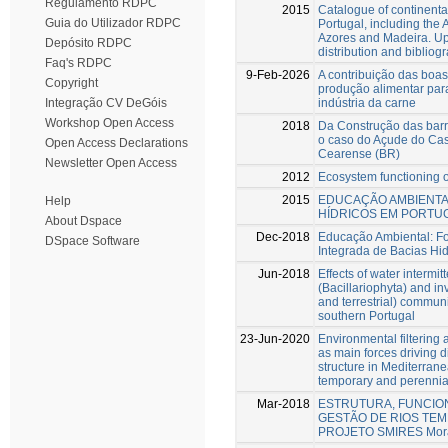
Regulamento RDPC
2015
Catalogue of continenta
Guia do Utilizador RDPC
Portugal, including the 
Azores and Madeira. U
Depósito RDPC
distribution and bibliog
Faq's RDPC
9-Feb-2026
A contribuição das boas
Copyright
produção alimentar pa
indústria da carne
Integração CV DeGóis
Workshop Open Access
2018
Da Construção das barr
o caso do Açude do Ca
Open Access Declarations
Cearense (BR)
Newsletter Open Access
2012
Ecosystem functioning o
2015
EDUCAÇÃO AMBIENTA
Help
HÍDRICOS EM PORTU
About Dspace
Dec-2018
Educação Ambiental: F
DSpace Software
Integrada de Bacias Hid
Jun-2018
Effects of water intermi
(Bacillariophyta) and in
and terrestrial) communi
southern Portugal
23-Jun-2020
Environmental filtering a
as main forces driving
structure in Mediterran
temporary and perennia
Mar-2018
ESTRUTURA, FUNCIO
GESTÃO DE RIOS TEM
PROJETO SMIRES Mor