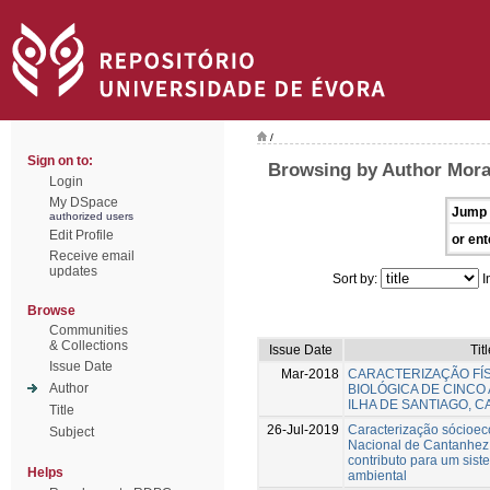
/
Sign on to:
Browsing by Author Mora
Login
My DSpace
Jump 
authorized users
Edit Profile
or ent
Receive email
updates
Sort by:
I
Browse
Communities
& Collections
Issue Date
Titl
Issue Date
Mar-2018
CARACTERIZAÇÃO FÍS
Author
BIOLÓGICA DE CINCO
ILHA DE SANTIAGO, 
Title
26-Jul-2019
Caracterização sócioe
Subject
Nacional de Cantanhez,
contributo para um sis
Helps
ambiental