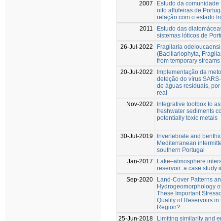
2007
Estudo da comunidade f
oito alfufeiras de Portu
relação com o estado tr
2011
Estudo das diatomácea
sistemas lóticos de Por
26-Jul-2022
Fragilaria odeloucaensi
(Bacillariophyta, Fragil
from temporary streams 
20-Jul-2022
Implementação da meto
deteção do vírus SARS
de águas residuais, p
real
Nov-2022
Integrative toolbox to as
freshwater sediments c
potentially toxic metals
30-Jul-2019
Invertebrate and benthi
Mediterranean intermitt
southern Portugal
Jan-2017
Lake–atmosphere intera
reservoir: a case study
Sep-2020
Land-Cover Patterns a
Hydrogeomorphology of 
These Important Stresso
Quality of Reservoirs i
Region?
25-Jun-2018
Limiting similarity and e