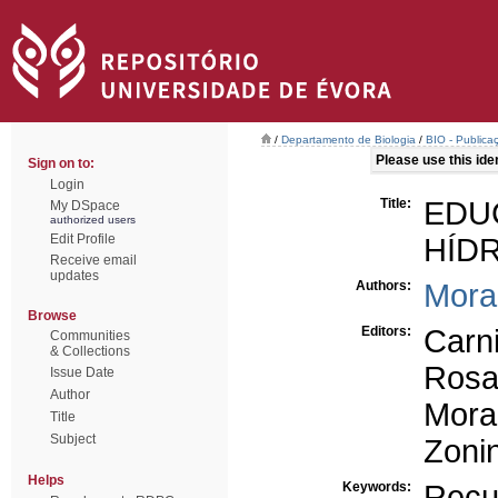
/
Departamento de Biologia
/
BIO - Publicaç
Please use this ident
Sign on to:
Login
Title:
EDU
My DSpace
authorized users
Edit Profile
HÍD
Receive email
updates
Authors:
Mora
Browse
Editors:
Carni
Communities
& Collections
Rosa,
Issue Date
Author
Mora
Title
Subject
Zoni
Helps
Keywords:
Recu