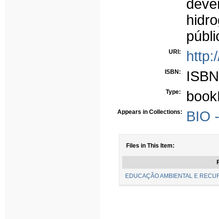
deve
hidro
públi
URI:
http:
ISBN:
ISBN
Type:
book
Appears in Collections:
BIO -
Files in This Item:
F
EDUCAÇÃO AMBIENTAL E RECUR