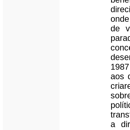
dire
onde
de v
para
con
dese
1987
aos 
cria
sobre
polí
tran
a di