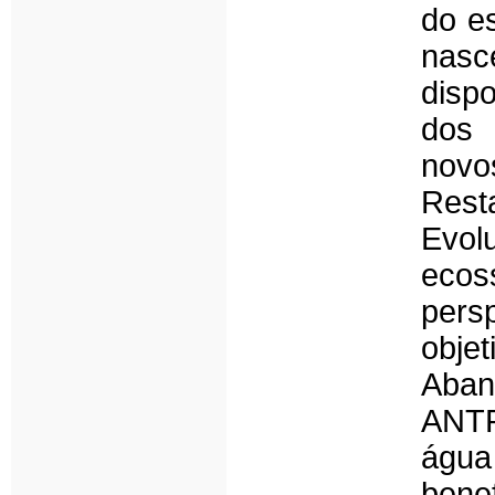
do e
nas
disp
dos 
novo
Rest
Evol
ecos
pers
obj
Aba
ANT
água
ben