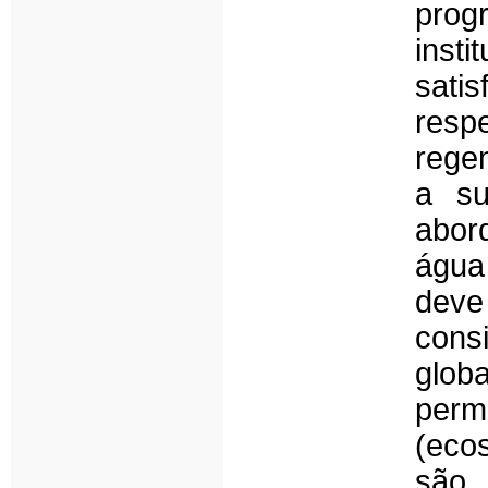
pro
insti
sati
resp
rege
a su
abor
água
deve
cons
globa
perm
(eco
são 