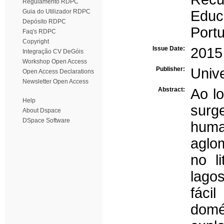
Regulamento RDPC
Guia do Utilizador RDPC
Educ
Depósito RDPC
Portu
Faq's RDPC
Copyright
Issue Date:
2015
Integração CV DeGóis
Workshop Open Access
Publisher:
Unive
Open Access Declarations
Newsletter Open Access
Abstract:
Ao l
Help
surg
About Dspace
DSpace Software
huma
aglo
no l
lago
fáci
domés