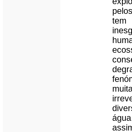
expl
pelo
tem 
ines
huma
eco
con
degr
fenó
muit
irrev
dive
água
assi