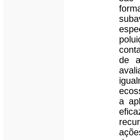
form
subav
espe
polu
cont
de a
aval
igua
ecos
a ap
efic
recu
açõe