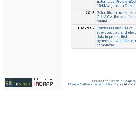
Externa do Projeto EQ
154/Margens de Desen
2013
Scientific objects in the
CHIMICA| the art of tra
matter
Dec-2007
Syntheses and use of
spectroscopic and elec
data to predict first
hyperpolarizabilities of
complexes
Serviços de Ciência e Coopera
DSpace Software, version 1.6.2
Copyright © 20