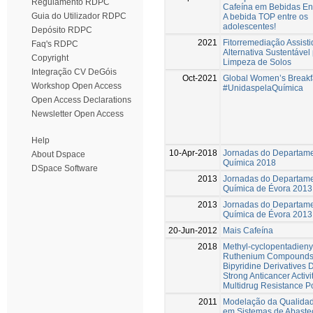
Regulamento RDPC
Cafeína em Bebidas En
Guia do Utilizador RDPC
A bebida TOP entre os
adolescentes!
Depósito RDPC
2021
Fitorremediação Assist
Faq's RDPC
Alternativa Sustentável
Copyright
Limpeza de Solos
Integração CV DeGóis
Oct-2021
Global Women’s Breakf
Workshop Open Access
#UnidaspelaQuímica
Open Access Declarations
Newsletter Open Access
Help
10-Apr-2018
Jornadas do Departam
About Dspace
Química 2018
DSpace Software
2013
Jornadas do Departam
Química de Évora 2013
2013
Jornadas do Departam
Química de Évora 2013
20-Jun-2012
Mais Cafeína
2018
Methyl-cyclopentadieny
Ruthenium Compounds w
Bipyridine Derivatives 
Strong Anticancer Activi
Multidrug Resistance Po
2011
Modelação da Qualida
em Sistemas de Abaste