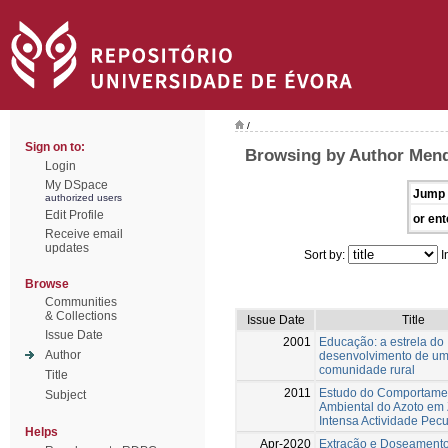
/
Sign on to:
Browsing by Author Mend
Login
My DSpace
Jump 
authorized users
Edit Profile
or ent
Receive email
updates
Sort by:
I
Browse
Communities
& Collections
Issue Date
Title
Issue Date
2001
Educação: a estrela do
Author
desenvolvimento de u
comunidade rural
Title
2011
Estudo do Comportame
Subject
Ambiental do Azoto em
Intensa Actividade Pecu
Helps
Apr-2020
Extração e Doseament