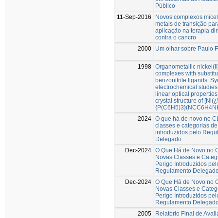
Público
11-Sep-2016
Novos complexos micel
metais de transição par
aplicação na terapia dir
contra o cancro
2000
Um olhar sobre Paulo F
1998
Organometallic nickel(II
complexes with substit
benzonitrile ligands. Sy
electrochemical studie
linear optical propertie
crystal structure of [Ni
{P(C6H5)3}(NCC6H4NH
2024
O que há de novo no 
classes e categorias de
introduzidos pelo Reg
Delegado
Dec-2024
O Que Há de Novo no 
Novas Classes e Categ
Perigo Introduzidos pel
Regulamento Delegad
Dec-2024
O Que Há de Novo no 
Novas Classes e Categ
Perigo Introduzidos pel
Regulamento Delegad
2005
Relatório Final de Aval