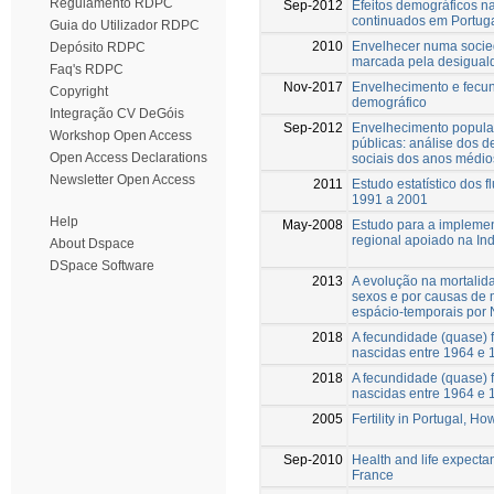
Regulamento RDPC
Sep-2012
Efeitos demográficos n
continuados em Portug
Guia do Utilizador RDPC
2010
Envelhecer numa socie
Depósito RDPC
marcada pela desigual
Faq's RDPC
Nov-2017
Envelhecimento e fecun
Copyright
demográfico
Integração CV DeGóis
Sep-2012
Envelhecimento populac
Workshop Open Access
públicas: análise dos 
Open Access Declarations
sociais dos anos médio
Newsletter Open Access
2011
Estudo estatístico dos 
1991 a 2001
Help
May-2008
Estudo para a impleme
regional apoiado na In
About Dspace
DSpace Software
2013
A evolução na mortalid
sexos e por causas de 
espácio-temporais por 
2018
A fecundidade (quase) 
nascidas entre 1964 e 1
2018
A fecundidade (quase) 
nascidas entre 1964 e 
2005
Fertility in Portugal, How
Sep-2010
Health and life expectan
France