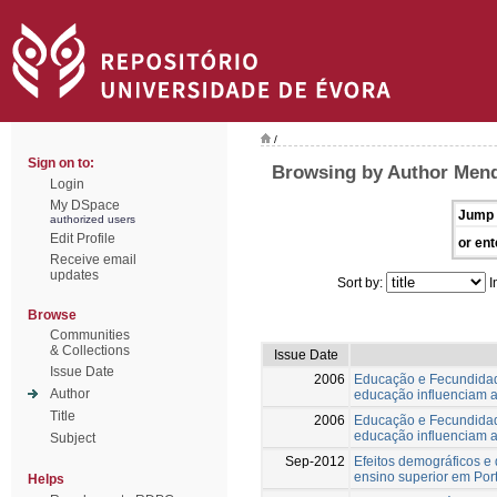
/
Sign on to:
Browsing by Author Mend
Login
My DSpace
Jump 
authorized users
Edit Profile
or ent
Receive email
updates
Sort by:
I
Browse
Communities
& Collections
Issue Date
Issue Date
2006
Educação e Fecundidade
Author
educação influenciam a
Title
2006
Educação e Fecundidade
educação influenciam a
Subject
Sep-2012
Efeitos demográficos e
ensino superior em Por
Helps