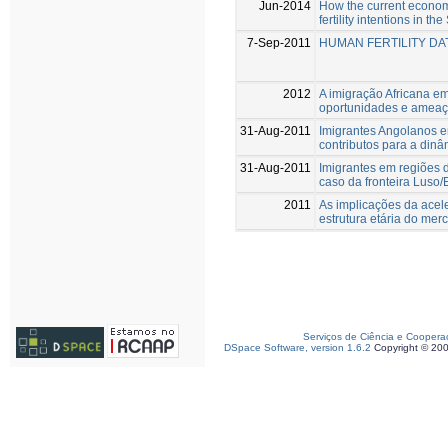
Jun-2014
How the current econom
fertility intentions in 
7-Sep-2011
HUMAN FERTILITY D
2012
A imigração Africana em
oportunidades e ameaç
31-Aug-2011
Imigrantes Angolanos e
contributos para a din
31-Aug-2011
Imigrantes em regiões d
caso da fronteira Luso
2011
As implicações da acel
estrutura etária do mer
Serviços de Ciência e Coopera
DSpace Software, version 1.6.2
Copyright © 20