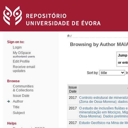
/
Sign on to:
Browsing by Author MAIA
Login
My DSpace
Jump 
authorized users
Edit Profile
or ent
Receive email
updates
Sort by:
I
Browse
Communities
Issue
& Collections
Date
Issue Date
2017
Controlo estrutural de mineral
Author
(Zona de Ossa-Morena); dados 
Title
2017
O estudo de inclusões fluídas 
mineralização em Mociços, Mig
Subject
Ossa-Morena). Dados prelimin
2017
Estudo Geofísico na Mina de M
Helps