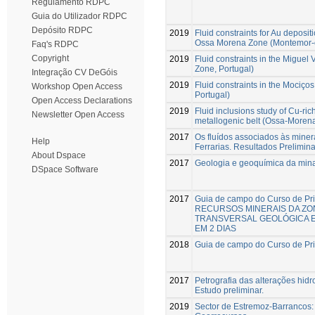
Regulamento RDPC
Guia do Utilizador RDPC
Depósito RDPC
2019
Fluid constraints for Au deposit
Ossa Morena Zone (Montemor-o
Faq's RDPC
Copyright
2019
Fluid constraints in the Migue
Zone, Portugal)
Integração CV DeGóis
2019
Fluid constraints in the Mociç
Workshop Open Access
Portugal)
Open Access Declarations
2019
Fluid inclusions study of Cu-ri
Newsletter Open Access
metallogenic belt (Ossa-Morena
2017
Os fluídos associados às mine
Help
Ferrarias. Resultados Prelimina
About Dspace
2017
Geologia e geoquímica da min
DSpace Software
2017
Guia de campo do Curso de Pr
RECURSOS MINERAIS DA ZO
TRANSVERSAL GEOLÓGICA 
EM 2 DIAS
2018
Guia de campo do Curso de Pri
2017
Petrografia das alterações hid
Estudo preliminar.
2019
Sector de Estremoz-Barrancos