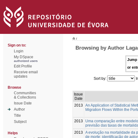
/
Sign on to:
Browsing by Author Laga
Login
My DSpace
Jump 
authorized users
Edit Profile
or ent
Receive email
updates
Sort by:
I
Browse
Communities
Issue
& Collections
Date
Issue Date
2013
An Application of Statistical Me
Author
Migration Flows Within the Po
Title
2013
Uma comparação entre modelo
Subject
previsão das taxas de mortalid
2013
A evolução na mortalidade da 
Helps
de morte: identificação de agl