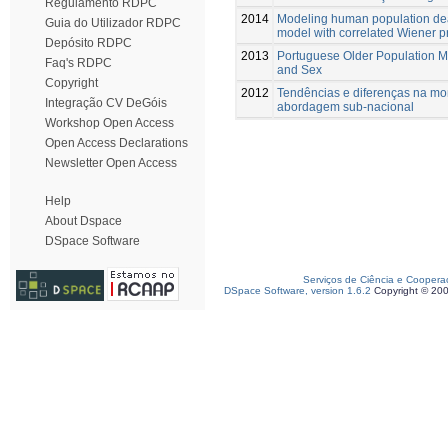
Regulamento RDPC
2014
Modeling human population dea
Guia do Utilizador RDPC
model with correlated Wiener 
Depósito RDPC
2013
Portuguese Older Population Mo
Faq's RDPC
and Sex
Copyright
2012
Tendências e diferenças na mo
Integração CV DeGóis
abordagem sub-nacional
Workshop Open Access
Open Access Declarations
Newsletter Open Access
Help
About Dspace
DSpace Software
Serviços de Ciência e Coopera
DSpace Software, version 1.6.2
Copyright © 20