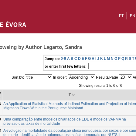
PT
EN
owsing by Author Lagarto, Sandra
0-9
A
B
C
D
E
F
G
H
I
J
K
L
M
N
O
P
Q
R
S
T
Jump to:
or enter first few letters:
Sort by:
In order:
Results/Page
Au
Showing results 1 to 6 of 6
e
Title
e
3
An Application of Statistical Methods of Indirect Estimation and Projection of Inter
Migration Flows Within the Portuguese Mainland
3
Uma comparação entre modelos bivariados de EDE e modelos VARMA na
previsão das taxas de mortalidade
3
A evolução na mortalidade da população idosa portuguesa, por sexos e por cau
de morte: identificação de aglomerados espácio-temporais por NUTSIII