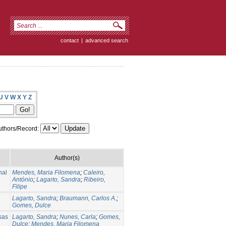
contact
|
advanced search
U
V
W
X
Y
Z
thors/Record:
Author(s)
nal
Mendes, Maria Filomena
;
Caleiro,
António
;
Lagarto, Sandra
;
Ribeiro,
Filipe
Lagarto, Sandra
;
Braumann, Carlos A.
;
Gomes, Dulce
sas
Lagarto, Sandra
;
Nunes, Carla
;
Gomes,
Dulce
;
Mendes, Maria Filomena