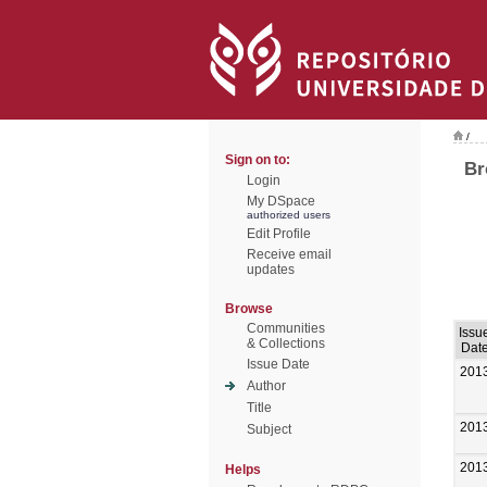
/
Sign on to:
Br
Login
My DSpace
authorized users
Edit Profile
Receive email
updates
Browse
Communities
Issu
& Collections
Dat
Issue Date
201
Author
Title
201
Subject
201
Helps