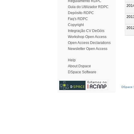
Regulamento RDPC
201
Guia do Utilizador RDPC
Depósito RDPC
201
Faq's RDPC
Copyright
201
Integração CV DeGóis
Workshop Open Access
Open Access Declarations
Newsletter Open Access
Help
About Dspace
DSpace Software
DSpace S