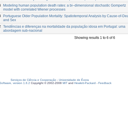
4
Modeling human population death rates: a bi–dimensional stochastic Gompertz
model with correlated Wiener processes
3
Portuguese Older Population Mortality: Spatiotemporal Analysis by Cause-of-De
and Sex
2
Tendências e diferenças na mortalidade da população idosa em Portugal: uma
abordagem sub-nacional
Showing results 1 to 6 of 6
Serviços de Ciência e Cooperação
-
Universidade de Évora
oftware, version 1.6.2
Copyright © 2002-2008
MIT
and
Hewlett-Packard
-
Feedback