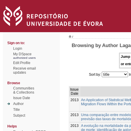
/
Sign on to:
Browsing by Author Laga
Login
My DSpace
Jump 
authorized users
Edit Profile
or ent
Receive email
updates
Sort by:
I
Browse
Communities
Issue
& Collections
Date
Issue Date
2013
An Application of Statistical Me
Author
Migration Flows Within the Po
Title
2013
Uma comparação entre modelo
Subject
previsão das taxas de mortalid
2013
A evolução na mortalidade da 
Helps
de morte: identificação de agl