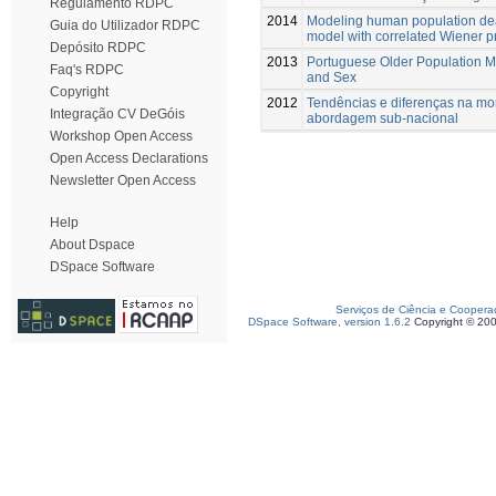
Regulamento RDPC
2014
Modeling human population dea
Guia do Utilizador RDPC
model with correlated Wiener 
Depósito RDPC
2013
Portuguese Older Population Mo
Faq's RDPC
and Sex
Copyright
2012
Tendências e diferenças na mo
Integração CV DeGóis
abordagem sub-nacional
Workshop Open Access
Open Access Declarations
Newsletter Open Access
Help
About Dspace
DSpace Software
Serviços de Ciência e Coopera
DSpace Software, version 1.6.2
Copyright © 20