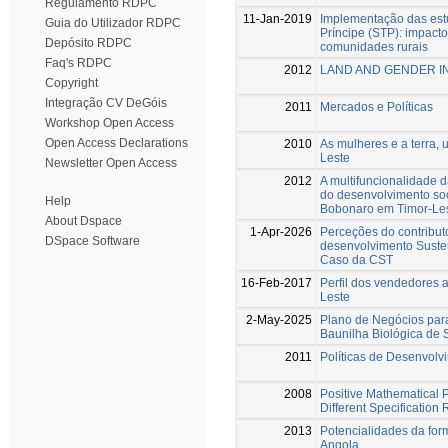
Regulamento RDPC
11-Jan-2019
Implementação das est
Guia do Utilizador RDPC
Príncipe (STP): impact
Depósito RDPC
comunidades rurais
Faq's RDPC
2012
LAND AND GENDER IN
Copyright
Integração CV DeGóis
2011
Mercados e Políticas
Workshop Open Access
Open Access Declarations
2010
As mulheres e a terra, 
Leste
Newsletter Open Access
2012
A multifuncionalidade da
do desenvolvimento soc
Help
Bobonaro em Timor-Le
About Dspace
1-Apr-2026
Perceções do contribut
DSpace Software
desenvolvimento Suste
Caso da CST
16-Feb-2017
Perfil dos vendedores a
Leste
2-May-2025
Plano de Negócios par
Baunilha Biológica de 
2011
Políticas de Desenvolv
2008
Positive Mathematical
Different Specification 
2013
Potencialidades da fo
Angola