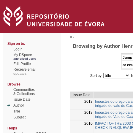
/
Sign on to:
Browsing by Author Henr
Login
My DSpace
Jump 
authorized users
Edit Profile
or ent
Receive email
updates
Sort by:
I
Browse
Communities
& Collections
Issue Date
Issue Date
2013
Impactes do preço da á
Author
irrigado do vale de Cax
Title
2013
Impactes do preço da á
irrigado do Vale de Cax
Subject
2010
IMPACT OF THE 2003
CHECK IN ALQUEVA I
Helps