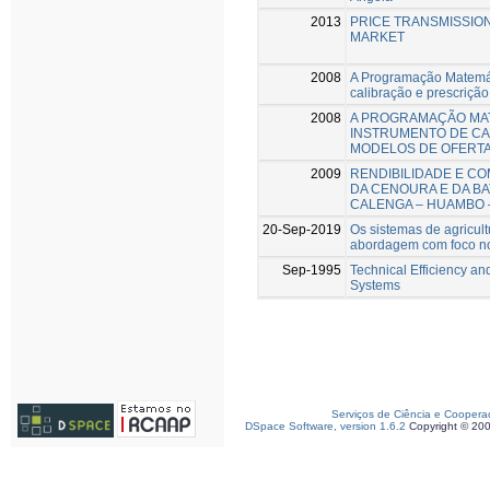
2013
PRICE TRANSMISSIO
MARKET
2008
A Programação Matemát
calibração e prescrição
2008
A PROGRAMAÇÃO MAT
INSTRUMENTO DE CA
MODELOS DE OFERTA
2009
RENDIBILIDADE E C
DA CENOURA E DA B
CALENGA – HUAMBO 
20-Sep-2019
Os sistemas de agricult
abordagem com foco no
Sep-1995
Technical Efficiency a
Systems
Serviços de Ciência e Coopera
DSpace Software, version 1.6.2
Copyright © 20