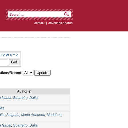
contact
|
advanced search
U
V
W
X
Y
Z
thors/Record:
Author(s)
 Isabel
;
Guerreiro, Dália
lia
lia
;
Salgado, Maria Armanda
;
Medeiros,
 Isabel
;
Guerreiro, Dália