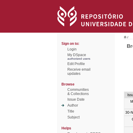
/
Sign on to:
Br
Login
My DSpace
authorized users
Edit Profile
Receive email
updates
Browse
Communities
& Collections
Iss
Issue Date
M
Author
Title
30-
Subject
Helps