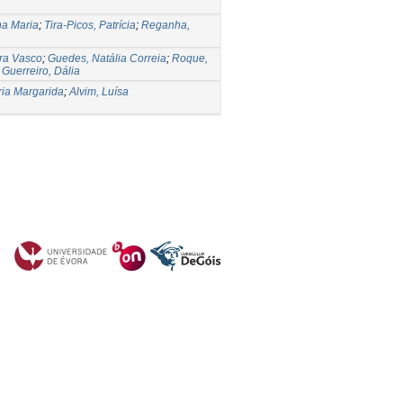
na Maria
;
Tira-Picos, Patrícia
;
Reganha,
ra Vasco
;
Guedes, Natália Correia
;
Roque,
;
Guerreiro, Dália
ia Margarida
;
Alvim, Luísa