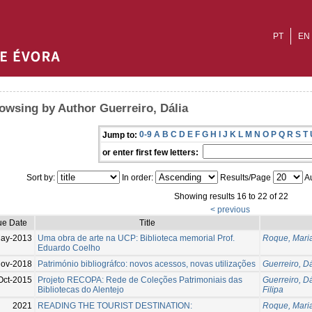
PT
EN
owsing by Author Guerreiro, Dália
0-9
A
B
C
D
E
F
G
H
I
J
K
L
M
N
O
P
Q
R
S
T
Jump to:
or enter first few letters:
Sort by:
In order:
Results/Page
Au
Showing results 16 to 22 of 22
< previous
ue Date
Title
ay-2013
Uma obra de arte na UCP: Biblioteca memorial Prof.
Roque, Maria
Eduardo Coelho
Nov-2018
Património bibliográfco: novos acessos, novas utilizações
Guerreiro, Dá
Oct-2015
Projeto RECOPA: Rede de Coleções Patrimoniais das
Guerreiro, Dá
Bibliotecas do Alentejo
Filipa
2021
READING THE TOURIST DESTINATION:
Roque, Maria