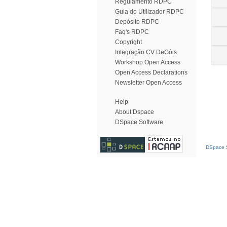
Regulamento RDPC
Guia do Utilizador RDPC
Depósito RDPC
Faq's RDPC
Copyright
Integração CV DeGóis
Workshop Open Access
Open Access Declarations
Newsletter Open Access
Help
About Dspace
DSpace Software
DSpace S