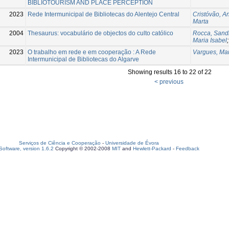
BIBLIOTOURISM AND PLACE PERCEPTION
2023
Rede Intermunicipal de Bibliotecas do Alentejo Central
Cristóvão, A
Marta
2004
Thesaurus: vocabulário de objectos do culto católico
Rocca, Sand
Maria Isabel
2023
O trabalho em rede e em cooperação : A Rede
Vargues, Mar
Intermunicipal de Bibliotecas do Algarve
Showing results 16 to 22 of 22
< previous
Serviços de Ciência e Cooperação
-
Universidade de Évora
oftware, version 1.6.2
Copyright © 2002-2008
MIT
and
Hewlett-Packard
-
Feedback