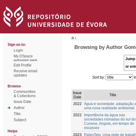
/
Sign on to:
Browsing by Author Gom
Login
My DSpace
Jump 
authorized users
Edit Profile
or ent
Receive email
updates
Sort by:
I
Browse
Communities
Issue
Title
& Collections
Date
Issue Date
2022
Água e sociedade: adaptação 
Author
uma nova realidade ambiental
Title
2022
Importância da água nas
sociedades nómadas do sul do
Subject
Cunene, Angola, em tempo de
escassez
Helps
2023
PaleoTejo. Uma rede de trabal