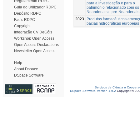
Regulamento RDPC
para a investigação e para o
Guia do Utilizador RDPC
património relacionado com os
Neandertais e pré-Neandertais
Depósito RDPC
2023
Produtos farmacêuticos amea
Faq's RDPC
bacias hidrográficas europeias
Copyright
Integração CV DeGóis
Workshop Open Access
Open Access Declarations
Newsletter Open Access
Help
About Dspace
DSpace Software
Serviços de Ciência e Coopera
DSpace Software, version 1.6.2
Copyright © 20