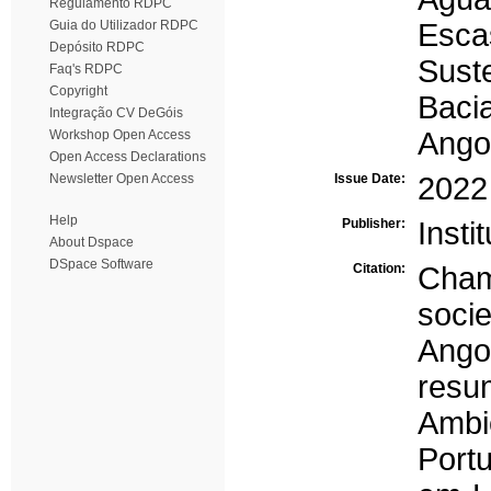
Regulamento RDPC
Guia do Utilizador RDPC
Esca
Depósito RDPC
Suste
Faq's RDPC
Copyright
Baci
Integração CV DeGóis
Ango
Workshop Open Access
Open Access Declarations
Newsletter Open Access
Issue Date:
2022
Help
Publisher:
Insti
About Dspace
DSpace Software
Citation:
Cham
soci
Ango
resu
Amb
Port