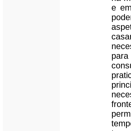
e em
pode
aspe
casa
nece
para
cons
pra
prin
nece
fro
perm
temp