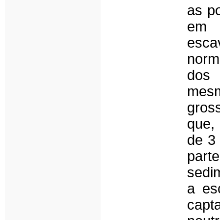
as p
em 
esca
norm
dos 
mes
gross
que,
de 3
part
sedi
a es
capt