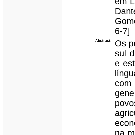
em L
Dant
Gome
6-7]
Abstract:
Os p
sul 
e es
líng
com 
gene
povo
agri
econ
na m