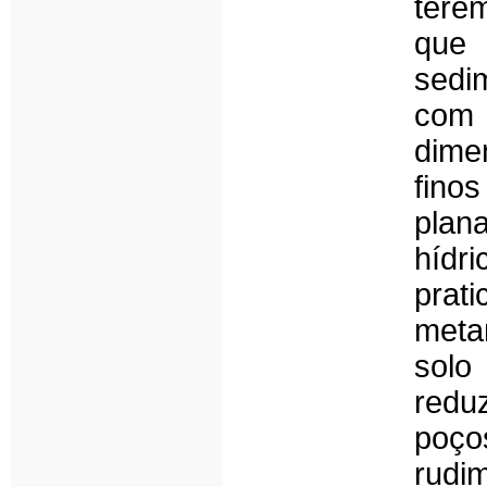
tere
que
sedi
com
dime
fino
plan
hídr
pra
meta
solo
redu
poço
rudi