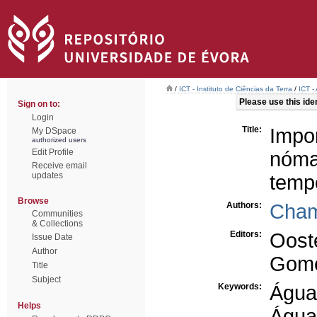
/
ICT - Instituto de Ciências da Terra
/
ICT -
Please use this ident
Sign on to:
Login
Title:
Imp
My DSpace
authorized users
Edit Profile
nóma
Receive email
updates
temp
Browse
Authors:
Cham
Communities
& Collections
Editors:
Oost
Issue Date
Author
Gome
Title
Subject
Keywords:
Água
Helps
Água