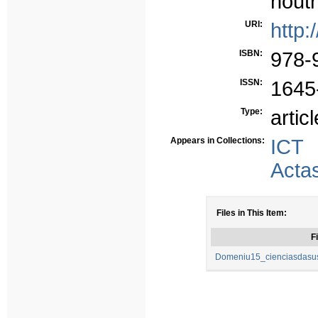
noutr
URI:
http:
ISBN:
978-
ISSN:
1645
Type:
articl
Appears in Collections:
ICT
Acta
Files in This Item:
Fi
Domeniu15_cienciasdasust