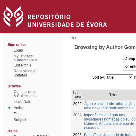
/
Sign on to:
Browsing by Author Gom
Login
My DSpace
Jump 
authorized users
Edit Profile
or ent
Receive email
updates
Sort by:
I
Browse
Communities
Issue
Title
& Collections
Date
Issue Date
2022
Água e sociedade: adaptação 
Author
uma nova realidade ambiental
Title
2022
Importância da água nas
sociedades nómadas do sul do
Subject
Cunene, Angola, em tempo de
escassez
Helps
2023
PaleoTejo. Uma rede de trabal