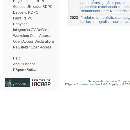
Regulamento RDPC
para a investigação e para o
Guia do Utilizador RDPC
património relacionado com os
Neandertais e pré-Neandertais
Depósito RDPC
2023
Produtos farmacêuticos amea
Faq's RDPC
bacias hidrográficas europeias
Copyright
Integração CV DeGóis
Workshop Open Access
Open Access Declarations
Newsletter Open Access
Help
About Dspace
DSpace Software
Serviços de Ciência e Coopera
DSpace Software, version 1.6.2
Copyright © 20