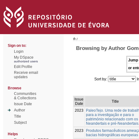
/
Sign on to:
Browsing by Author Gom
Login
My DSpace
Jump 
authorized users
Edit Profile
or ent
Receive email
updates
Sort by:
I
Browse
Communities
& Collections
Issue
Title
Date
Issue Date
Author
2023
PaleoTejo. Uma rede de trabal
para a investigação e para o
Title
património relacionado com os
Subject
Neandertais e pré-Neandertais
2023
Produtos farmacêuticos amea
Helps
bacias hidrográficas europeias