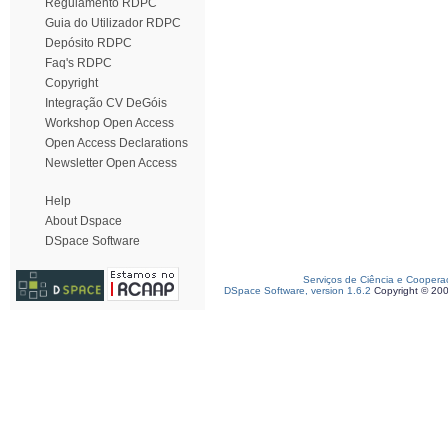
Regulamento RDPC
Guia do Utilizador RDPC
Depósito RDPC
Faq's RDPC
Copyright
Integração CV DeGóis
Workshop Open Access
Open Access Declarations
Newsletter Open Access
Help
About Dspace
DSpace Software
Serviços de Ciência e Coopera
DSpace Software, version 1.6.2
Copyright © 20